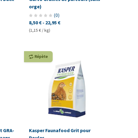
orge)
(
0
)
8,50 €
-
22,95 €
(1,15 € / kg)
Répète
t GRA-
Kasper Faunafood Grit pour
isans
Poules