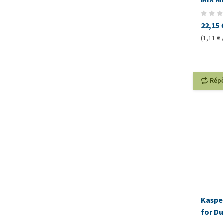
22,15 
(1,11 € 
Rép
Kaspe
for D