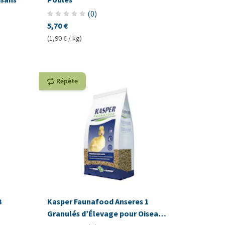
(
0
)
5,70 €
(1,90 € / kg)
Répète
3
Kasper Faunafood Anseres 1
Granulés d’Élevage pour Oiseaux