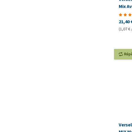
Mix Av
21,40 
(1,07 € 
Rép
Verse
MIX M