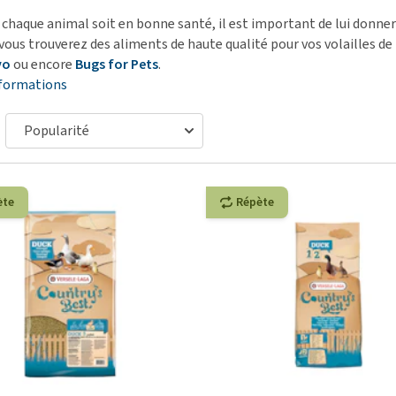
démangeaisons
fo
Dressage
 chaque animal soit en bonne santé, il est important de lui donner 
Matériel médical
Problèmes respiratoires,
Pr
Sacs à déjections et
vous trouverez des aliments de haute qualité pour vos volailles 
Tout afficher
mal de gorge et toux
de
distributeurs
vo
ou encore
Bugs for Pets
.
nformations
Problèmes gastro-
Se
Tout afficher
intestinaux
To
Tout afficher
ète
Répète