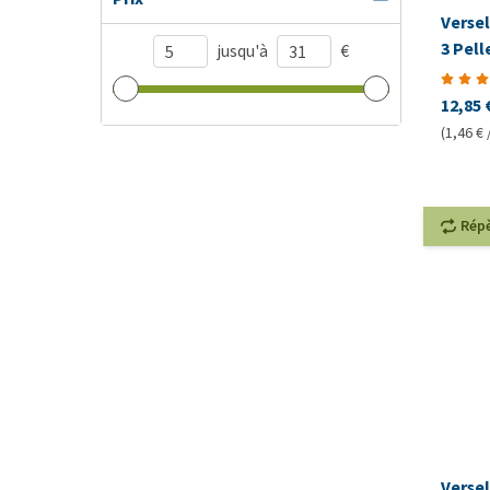
Verse
3 Pell
jusqu'à
€
12,85 
(1,46 € 
Rép
Verse