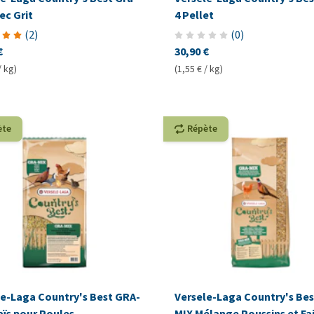
ec Grit
4 Pellet
(
2
)
(
0
)
€
30,90 €
/ kg)
(1,55 € / kg)
ète
Répète
le-Laga Country's Best GRA-
Versele-Laga Country's Bes
aïs pour Poules
MIX Mélange Poussins et Fa