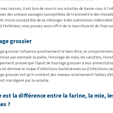
rses raisons, il est bon de nourrir vos volailles de basse-cour à l’in
vec des oiseaux sauvages susceptibles de transmettre des maladies 
t moins susceptible de se mélanger à des substances indésirables 
 à l’extérieur, vous pouvez aussi offrir de la nourriture et de l’eau
age grossier
age grossier influence positivement le bien-être, le comportement
inclus par exemple la paille, l’ensilage de maïs, les carottes, l’ensi
iquement prouvé que l’ajout de fourrage grossier à leur alimentat
 et diminue le risque d’infections bactériennes ou d’infections ca
ge grossier est qu’il contient des niveaux relativement faibles d’é
est mal digéré par la volaille.
 est la différence entre la farine, la mie, l
les ?