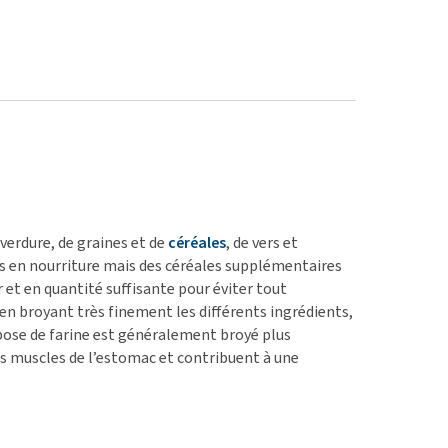
 verdure, de graines et de
céréales
, de vers et
tes en nourriture mais des céréales supplémentaires
r et en quantité suffisante pour éviter tout
t en broyant très finement les différents ingrédients,
a pose de farine est généralement broyé plus
les muscles de l’estomac et contribuent à une