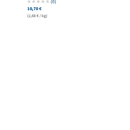
d’Eau
(
0
)
10,70 €
(2,68 € / kg)