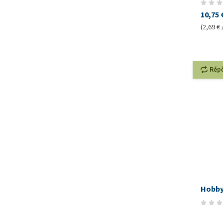
10,75 
(2,69 € 
Rép
Hobby 