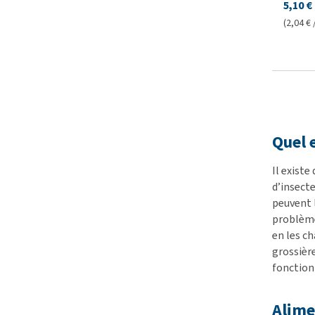
5,10 €
(2,04 € 
Quel e
Il existe
d’insect
peuvent l
problème 
en les ch
grossière
fonction 
Alimen