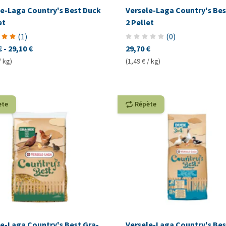
le-Laga Country's Best Duck
Versele-Laga Country's Bes
et
2 Pellet
(
1
)
(
0
)
€
-
29,10 €
29,70 €
/ kg)
(1,49 € / kg)
ète
Répète
le-Laga Country's Best Gra-
Versele-Laga Country's Bes