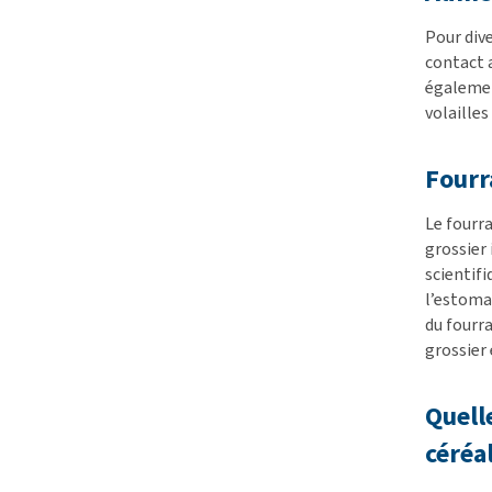
Pour dive
contact a
égalemen
volailles
Fourr
Le fourr
grossier 
scientif
l’estomac
du fourra
grossier 
Quelle
céréa