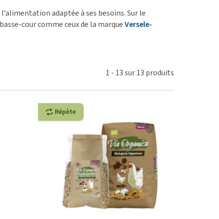
ie
l’alimentation adaptée à ses besoins. Sur le
oblèmes articulaires et
de basse-cour comme ceux de la marque
Versele-
 mobilité
nior & Démence
ut afficher
1
-
13
sur
13
produits
Répète