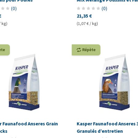
(
0
)
(
0
)
€
21,35 €
/ kg)
(1,07 € / kg)
ète
Répète
r Faunafood Anseres Grain
Kasper Faunafood Anseres 
ucks
Granulés d’entretien