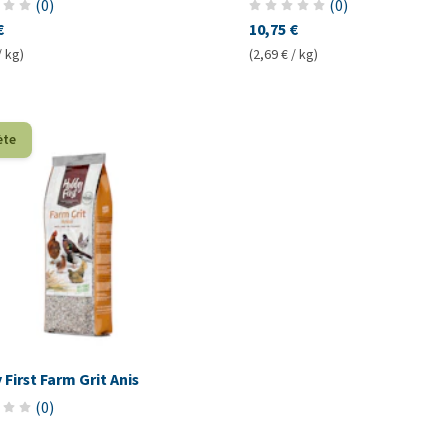
(
0
)
(
0
)
€
10,75 €
/ kg)
(2,69 € / kg)
ète
First Farm Grit Anis
(
0
)