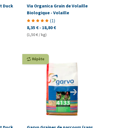
t Duck
Via Organica Grain de Volaille
Biologique - Volaille
(
1
)
8,35 €
-
18,80 €
(1,50 € / kg)
Répète
t Duck
Garvo Graines de parcours (sans