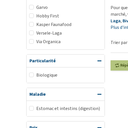
Garvo
BARF
Pour que
marché, 
Hobby First
Tout afficher
Laga
,
Bi
Kasper Faunafood
Plus d'i
Versele-Laga
Via Organica
Trier par
Particularité
Rép
Biologique
Maladie
Estomac et intestins (digestion)
Prix