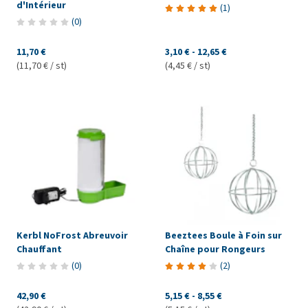
d'Intérieur
(
1
)
(
0
)
11,70 €
3,10 €
-
12,65 €
(11,70 € / st)
(4,45 € / st)
Kerbl NoFrost Abreuvoir
Beeztees Boule à Foin sur
Chauffant
Chaîne pour Rongeurs
(
0
)
(
2
)
42,90 €
5,15 €
-
8,55 €