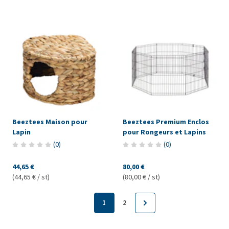
Beeztees Maison pour
Beeztees Premium Enclos
Lapin
pour Rongeurs et Lapins
(
0
)
(
0
)
44,65 €
80,00 €
(44,65 € / st)
(80,00 € / st)
1
2