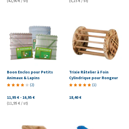
(42,90 € / st)
(5,15 € / st)
Boon Enclos pour Petits
Trixie Râtelier à Foin
Animaux & Lapins
Cylindrique pour Rongeur
(
2
)
(
1
)
11,95 €
-
16,95 €
18,40 €
(11,95 € / st)