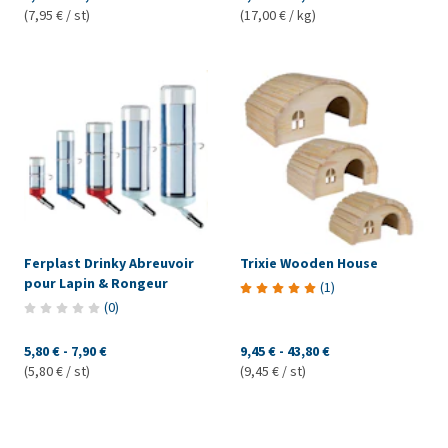
(7,95 € / st)
(17,00 € / kg)
Ferplast Drinky Abreuvoir
Trixie Wooden House
pour Lapin & Rongeur
(
1
)
(
0
)
5,80 €
-
7,90 €
9,45 €
-
43,80 €
(5,80 € / st)
(9,45 € / st)