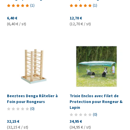
(
1
)
(
1
)
6,40 €
12,70 €
(6,40 € / st)
(12,70 € / st)
Beeztees Denga Râtelier à
Trixie Enclos avec Filet de
Foin pour Rongeurs
Protection pour Rongeur &
Lapin
(
0
)
(
0
)
32,15 €
34,95 €
(32,15 € / st)
(34,95 € / st)