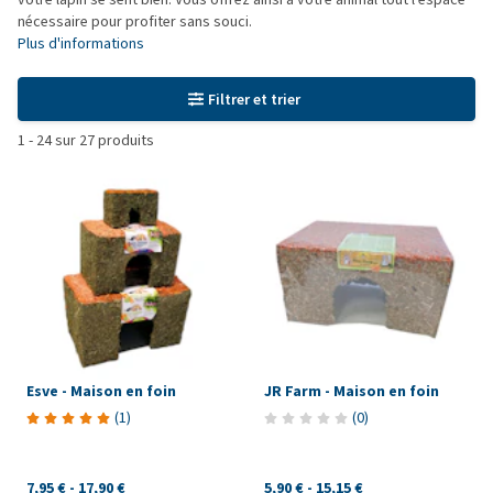
nécessaire pour profiter sans souci.
Plus d'informations
Filtrer et trier
1
-
24
sur
27
produits
Esve - Maison en foin
JR Farm - Maison en foin
(
1
)
(
0
)
7,95 €
-
17,90 €
5,90 €
-
15,15 €