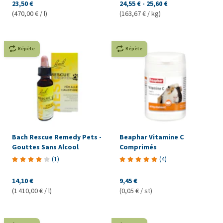
23,50 €
24,55 €
-
25,60 €
(470,00 € / l)
(163,67 € / kg)
Répète
Répète
Bach Rescue Remedy Pets -
Beaphar Vitamine C
Gouttes Sans Alcool
Comprimés
(
1
)
(
4
)
14,10 €
9,45 €
(1 410,00 € / l)
(0,05 € / st)