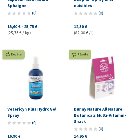
Sphaigne
nuisibles
(
0
)
(
0
)
15,60 €
-
25,75 €
12,30 €
(25,75 € / kg)
(82,00 € / l)
Répète
Répète
Vetericyn Plus HydroGel
Bunny Nature All Nature
Spray
Botanicals Multi-Vitamin-
Snack
(
0
)
(
0
)
16,90 €
14,95 €