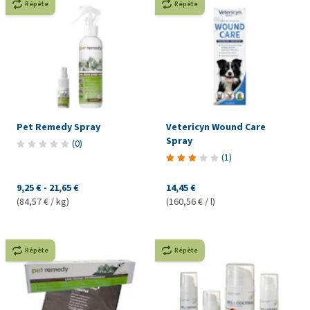
Répète
Répète
Pet Remedy Spray
Vetericyn Wound Care
Spray
(
0
)
(
1
)
9,25 €
-
21,65 €
14,45 €
(84,57 € / kg)
(160,56 € / l)
Répète
Répète