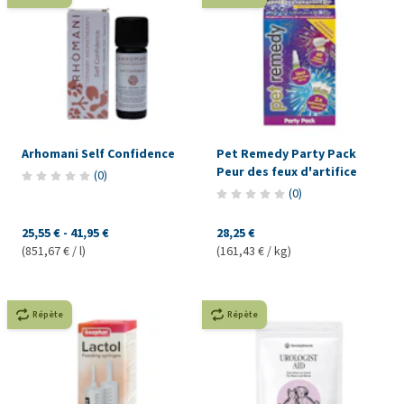
Arhomani Self Confidence
Pet Remedy Party Pack
Peur des feux d'artifice
(
0
)
(
0
)
25,55 €
-
41,95 €
28,25 €
(851,67 € / l)
(161,43 € / kg)
Répète
Répète