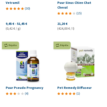
Vetramil
Puur Sinus Chien Chat
Cheval
(
30
)
(
15
)
9,45 €
-
51,45 €
21,20 €
(0,42 € / g)
(424,00 € / l)
Répète
Répète
Puur Pseudo Pregnancy
Pet Remedy Diffuseur
(
4
)
(
1
)