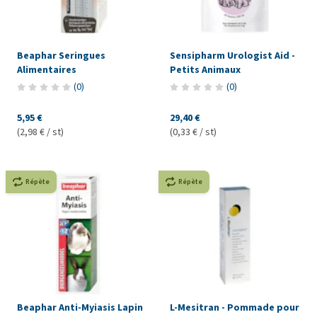
Beaphar Seringues
Sensipharm Urologist Aid -
Alimentaires
Petits Animaux
(
0
)
(
0
)
5,95 €
29,40 €
(2,98 € / st)
(0,33 € / st)
Répète
Répète
Beaphar Anti-Myiasis Lapin
L-Mesitran - Pommade pour