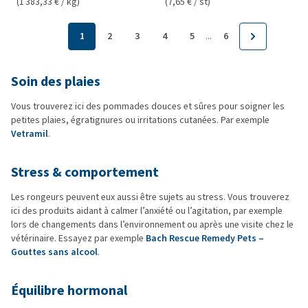
(1 383,33 € / kg)
(7,65 € / st)
...
1
2
3
4
5
6
Soin des plaies
Vous trouverez ici des pommades douces et sûres pour soigner les
petites plaies, égratignures ou irritations cutanées. Par exemple
Vetramil
.
Stress & comportement
Les rongeurs peuvent eux aussi être sujets au stress. Vous trouverez
ici des produits aidant à calmer l’anxiété ou l’agitation, par exemple
lors de changements dans l’environnement ou après une visite chez le
vétérinaire. Essayez par exemple
Bach Rescue Remedy Pets –
Gouttes sans alcool
.
Équilibre hormonal