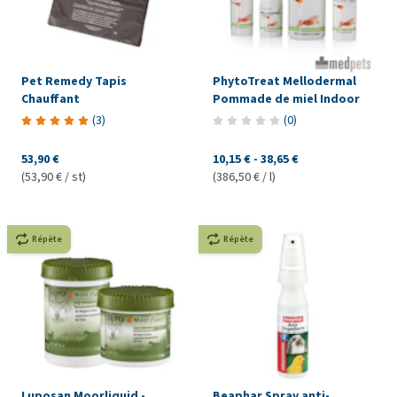
Pet Remedy Tapis
PhytoTreat Mellodermal
Chauffant
Pommade de miel Indoor
(
3
)
(
0
)
53,90 €
10,15 €
-
38,65 €
(53,90 € / st)
(386,50 € / l)
Répète
Répète
Luposan Moorliquid -
Beaphar Spray anti-