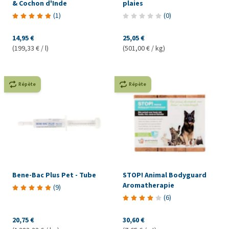
& Cochon d'Inde
plaies
(
1
)
(
0
)
14,95 €
25,05 €
(199,33 € / l)
(501,00 € / kg)
Répète
Répète
Bene-Bac Plus Pet - Tube
STOP! Animal Bodyguard
Aromatherapie
(
9
)
(
6
)
20,75 €
30,60 €