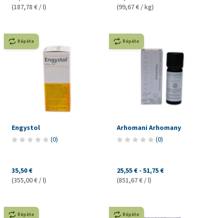
(187,78 € / l)
(99,67 € / kg)
Répète
Répète
Engystol
Arhomani Arhomany
(
0
)
(
0
)
35,50 €
25,55 €
-
51,75 €
(355,00 € / l)
(851,67 € / l)
Répète
Répète