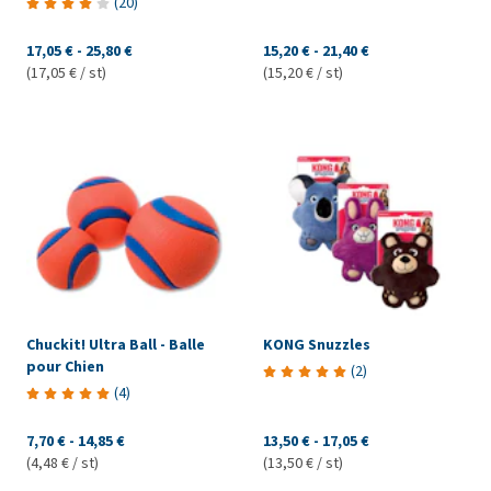
(
20
)
17,05 €
-
25,80 €
15,20 €
-
21,40 €
(17,05 € / st)
(15,20 € / st)
Chuckit! Ultra Ball - Balle
KONG Snuzzles
pour Chien
(
2
)
(
4
)
7,70 €
-
14,85 €
13,50 €
-
17,05 €
(4,48 € / st)
(13,50 € / st)