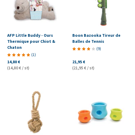
AFP Little Buddy - Ours
Boon Bazooka Tireur de
Thermique pour Chiot &
Balles de Tennis
Chaton
(
9
)
(
1
)
14,80 €
21,95 €
(14,80 € / st)
(21,95 € / st)