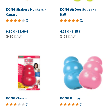
KONG Shakers Honkers -
KONG AirDog Squeakair
Canard
Ball
(
5
)
(
2
)
9,90 €
-
15,60 €
4,75 €
-
6,85 €
(9,90 € / st)
(1,58 € / st)
KONG Classic
KONG Puppy
(
2
)
(
3
)