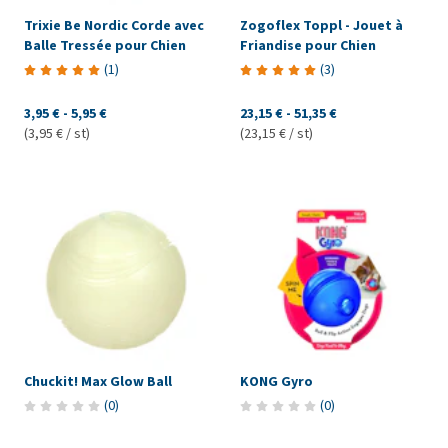
Trixie Be Nordic Corde avec
Zogoflex Toppl - Jouet à
Balle Tressée pour Chien
Friandise pour Chien
(
1
)
(
3
)
3,95 €
-
5,95 €
23,15 €
-
51,35 €
(3,95 € / st)
(23,15 € / st)
Chuckit! Max Glow Ball
KONG Gyro
(
0
)
(
0
)