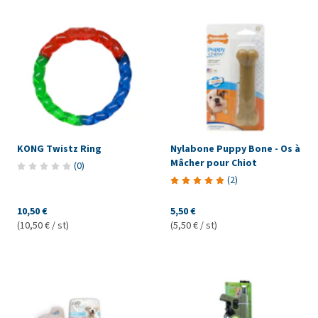
KONG Twistz Ring
Nylabone Puppy Bone - Os à
Mâcher pour Chiot
(
0
)
(
2
)
10,50 €
5,50 €
(10,50 € / st)
(5,50 € / st)