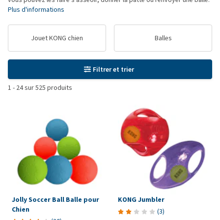
Plus d'informations
Jouet KONG chien
Balles
Filtrer et trier
1
-
24
sur
525
produits
Jolly Soccer Ball Balle pour
KONG Jumbler
Chien
(
3
)