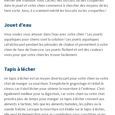
mériter une friandise. Vous cachez des biscuits ou des croquettes
dans le jouet et votre chien commence à chercher des moyens de les
faire sortir. Ainsi, il a vraiment mérité les biscuits ou les croquettes !
Jouet d’eau
Vous voulez vous amuser dans l’eau avec votre chien ? Les jouets
aquatiques pour chiens sont la solution ! Les jouets aquatiques
rafraîchissent pendant les périodes de chaleur et permettent à votre
chien de faire de l’exercice. Les jouets flottent et ont des couleurs
vives pour que votre chien les trouve facilement.
Tapis à lécher
Un tapis à lécher est un moyen divertissant pour votre chien ou votre
chat de manger sa nourriture. Il empêche le grignotage et réduit le
stress car il doit lécher pour obtenir la nourriture à l’intérieur. C’est
également meilleur pour la digestion, car votre chien ou votre chat
prendra plus de temps pour manger. Le tapis à lécher convient aux
aliments à tartiner, tels que les aliments humides, les pâtes ou la
viande fraîche. Lorsque la nourriture est étalée sur le tapis à lécher,
elle peut également être mise au congélateur pour constituer un en-