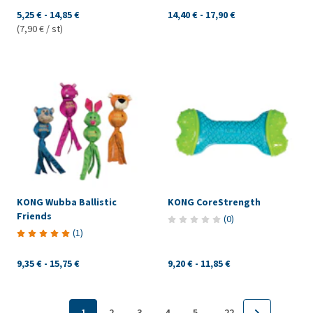
5,25 €
-
14,85 €
14,40 €
-
17,90 €
(7,90 € / st)
KONG Wubba Ballistic
KONG CoreStrength
Friends
(
0
)
(
1
)
9,35 €
-
15,75 €
9,20 €
-
11,85 €
...
1
2
3
4
5
22