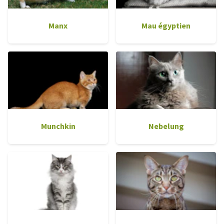
Manx
Mau égyptien
Munchkin
Nebelung