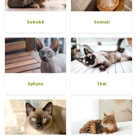
Sokoké
Somali
Sphynx
Thaï