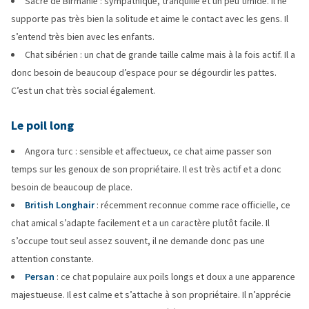
Sacré de Birmanie : sympathique, tranquille et un peu timide. Il ne
supporte pas très bien la solitude et aime le contact avec les gens. Il
s’entend très bien avec les enfants.
Chat sibérien : un chat de grande taille calme mais à la fois actif. Il a
donc besoin de beaucoup d’espace pour se dégourdir les pattes.
C’est un chat très social également.
Le poil long
Angora turc : sensible et affectueux, ce chat aime passer son
temps sur les genoux de son propriétaire. Il est très actif et a donc
besoin de beaucoup de place.
British Longhair
: récemment reconnue comme race officielle, ce
chat amical s’adapte facilement et a un caractère plutôt facile. Il
s’occupe tout seul assez souvent, il ne demande donc pas une
attention constante.
Persan
: ce chat populaire aux poils longs et doux a une apparence
majestueuse. Il est calme et s’attache à son propriétaire. Il n’apprécie