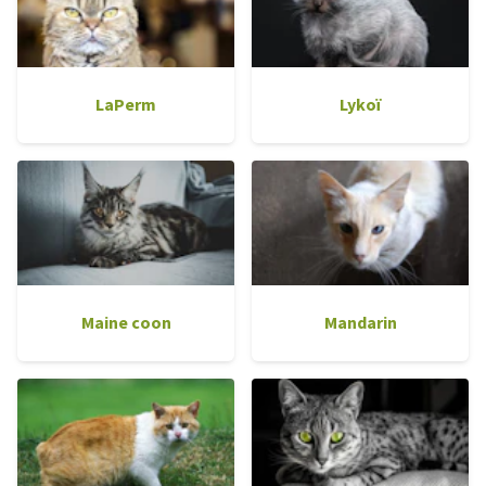
LaPerm
Lykoï
Maine coon
Mandarin