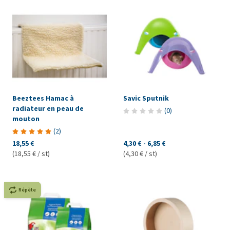
Beeztees Hamac à
Savic Sputnik
radiateur en peau de
(
0
)
mouton
(
2
)
18,55 €
4,30 €
-
6,85 €
(18,55 € / st)
(4,30 € / st)
Répète