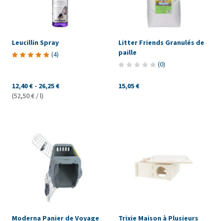
Leucillin Spray
Litter Friends Granulés de
paille
(
4
)
(
0
)
12,40 €
-
26,25 €
15,05 €
(52,50 € / l)
Moderna Panier de Voyage
Trixie Maison à Plusieurs