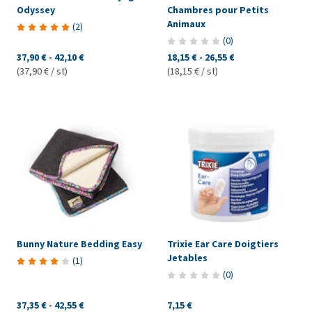
Odyssey
Chambres pour Petits
Animaux
(
2
)
(
0
)
37,90 €
-
42,10 €
18,15 €
-
26,55 €
(37,90 € / st)
(18,15 € / st)
Bunny Nature Bedding Easy
Trixie Ear Care Doigtiers
Jetables
(
1
)
(
0
)
37,35 €
-
42,55 €
7,15 €