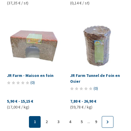
(37,35 € / st)
(0,14 € / st)
JR Farm - Maison en foin
JR Farm Tunnel de Foin en
Osier
(
0
)
(
0
)
5,90 €
-
15,15 €
7,80 €
-
26,90 €
(17,00 € / kg)
(59,78 € / kg)
...
1
2
3
4
5
9