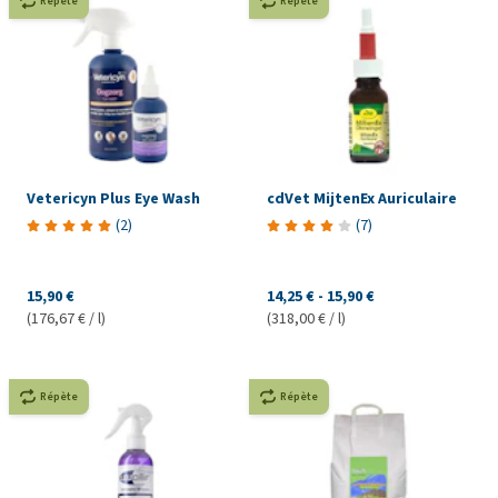
Répète
Répète
Vetericyn Plus Eye Wash
cdVet MijtenEx Auriculaire
(
2
)
(
7
)
15,90 €
14,25 €
-
15,90 €
(176,67 € / l)
(318,00 € / l)
Répète
Répète