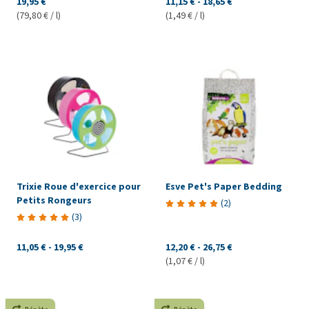
19,95 €
11,15 €
-
18,65 €
(79,80 € / l)
(1,49 € / l)
Trixie Roue d'exercice pour
Esve Pet's Paper Bedding
Petits Rongeurs
(
2
)
(
3
)
11,05 €
-
19,95 €
12,20 €
-
26,75 €
(1,07 € / l)