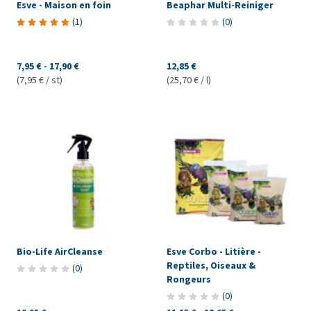
Esve - Maison en foin
Beaphar Multi-Reiniger
(
1
)
(
0
)
7,95 €
-
17,90 €
12,85 €
(7,95 € / st)
(25,70 € / l)
Bio-Life AirCleanse
Esve Corbo - Litière -
Reptiles, Oiseaux &
(
0
)
Rongeurs
(
0
)