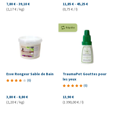
7,80 €
-
39,10 €
11,85 €
-
45,25 €
(2,17 € / kg)
(0,75 € / l)
Répète
Esve Rongeur Sable de Bain
TraumaPet Gouttes pour
les yeux
(
6
)
(
6
)
3,80 €
-
8,80 €
13,90 €
(2,20 € / kg)
(1 390,00 € / l)