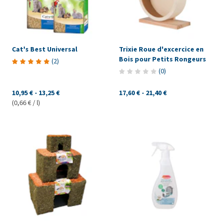
Cat's Best Universal
Trixie Roue d'excercice en
Bois pour Petits Rongeurs
(
2
)
(
0
)
10,95 €
-
13,25 €
17,60 €
-
21,40 €
(0,66 € / l)