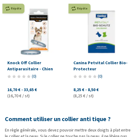
Répète
Répète
Knock Off Collier
Canina Petvital Collier Bio-
Antiparasitaire - Chien
Protecteur
(
0
)
(
0
)
16,70 €
-
33,65 €
8,25 €
-
8,50 €
(16,70 € / st)
(8,25 € / st)
Comment utiliser un collier anti tique ?
En règle générale, vous devez pouvoir mettre deux doigts à plat entre
le collier et la peau. Si le collier ne touche pas la peau, il ne libère pas