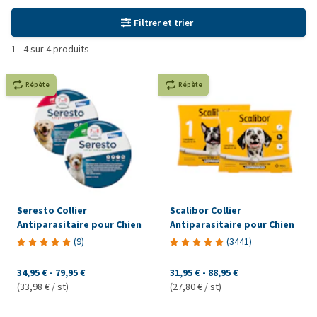
Filtrer et trier
1
-
4
sur
4
produits
Répète
Répète
Seresto Collier
Scalibor Collier
Antiparasitaire pour Chien
Antiparasitaire pour Chien
(
9
)
(
3441
)
34,95 €
-
79,95 €
31,95 €
-
88,95 €
(33,98 € / st)
(27,80 € / st)