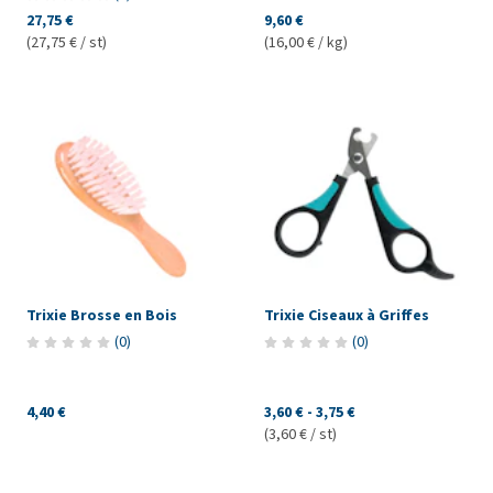
27,75 €
9,60 €
(27,75 € / st)
(16,00 € / kg)
Trixie Brosse en Bois
Trixie Ciseaux à Griffes
(
0
)
(
0
)
4,40 €
3,60 €
-
3,75 €
(3,60 € / st)