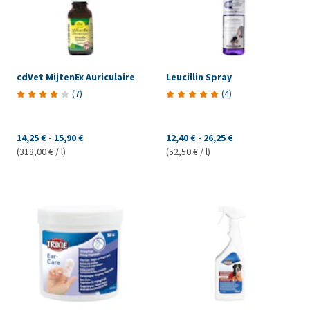
cdVet MijtenEx Auriculaire
Leucillin Spray
(
7
)
(
4
)
14,25 €
-
15,90 €
12,40 €
-
26,25 €
(318,00 € / l)
(52,50 € / l)