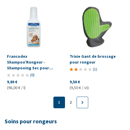
Francodex
Trixie Gant de brossage
Shampoo’Rongeur -
pour rongeur
Shampooing Sec pour
(
1
)
Lapin et Rongeur
(
0
)
9,80 €
9,50 €
(98,00 € / l)
(9,50 € / st)
1
2
Soins pour rongeurs