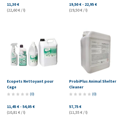
11,30 €
19,50 €
-
22,95 €
(22,60 € / l)
(19,50 € / l)
Ecopets Nettoyant pour
ProbiPlus Animal Shelter
Cage
Cleaner
(
0
)
(
0
)
11,45 €
-
54,05 €
57,75 €
(10,81 € / l)
(11,55 € / l)