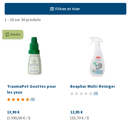
Filtrer et trier
1
-
24
sur
30
produits
Répète
TraumaPet Gouttes pour
Beaphar Multi-Reiniger
les yeux
(
0
)
(
6
)
13,90 €
12,85 €
(1 390,00 € / l)
(25,70 € / l)