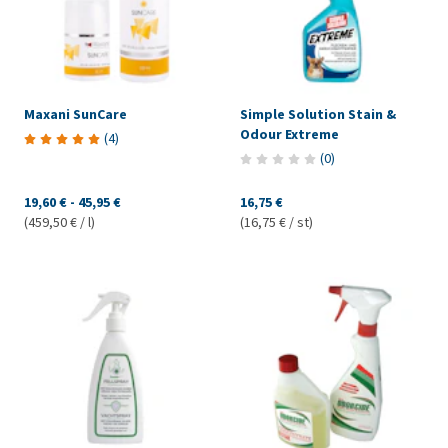
Maxani SunCare
Simple Solution Stain &
Odour Extreme
(
4
)
(
0
)
19,60 €
-
45,95 €
16,75 €
(459,50 € / l)
(16,75 € / st)