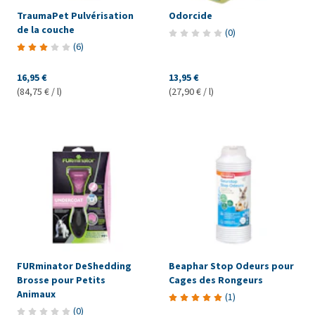
TraumaPet Pulvérisation
Odorcide
de la couche
(
0
)
(
6
)
16,95 €
13,95 €
(84,75 € / l)
(27,90 € / l)
FURminator DeShedding
Beaphar Stop Odeurs pour
Brosse pour Petits
Cages des Rongeurs
Animaux
(
1
)
(
0
)