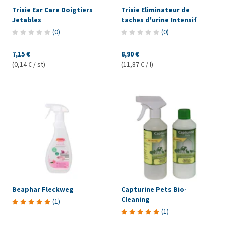
Trixie Ear Care Doigtiers
Trixie Eliminateur de
Jetables
taches d'urine Intensif
(
0
)
(
0
)
7,15 €
8,90 €
(0,14 € / st)
(11,87 € / l)
Beaphar Fleckweg
Capturine Pets Bio-
Cleaning
(
1
)
(
1
)