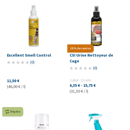
10 % de remise
Excellent Smell Control
CSI Urine Nettoyeur de
Cage
(
0
)
(
0
)
11,50 €
7,05 €
-
17,50 €
6,35 €
-
15,75 €
(46,00 € / l)
(31,50 € / l)
Répète