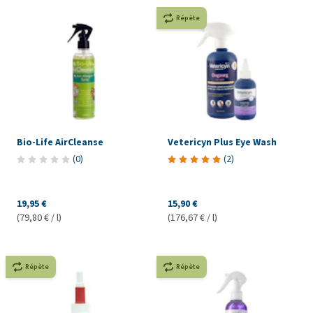
Répète
Bio-Life AirCleanse
Vetericyn Plus Eye Wash
(
0
)
(
2
)
19,95 €
15,90 €
(79,80 € / l)
(176,67 € / l)
Répète
Répète