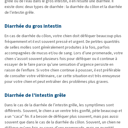
grêle ou de l’eau dans le gros intestin, il en résulte une diarrhée. Il
existe donc deux types de diarrhée : la diarrhée du côlon et la diarrhée
de l’intestin grêle.
Diarrhée du gros intestin
En cas de diarrhée du côlon, votre chien doit déféquer beaucoup plus
fréquemment et il est souvent pressé et urgent. De petites quantités
de selles molles sont généralement produites à la fois, parfois
accompagnées de mucus et/ou de sang. Lors d’une promenade, votre
chien s’assoit souvent plusieurs fois pour déféquer ou il continue à
essayer de le faire parce qu’une sensation d’urgence persiste en
raison de l’enflure. Si votre chien continue à pousser, il est préférable
de consulter votre vétérinaire, car cette situation est très ennuyeuse
pour votre chien et peut entraîner des problèmes plus graves.
Diarrhée de l’intestin grêle
Dans le cas de la diarrhée de l’intestin grêle, les symptômes sont
différents. Souvent, le chien a un ventre très gonflé, pète beaucoup et
a un “caca” fin. Il a besoin de déféquer plus souvent, mais pas aussi
souvent que dans le cas de la diarrhée du côlon. Souvent, un chien ne
défèque qu’une fois au cours d’une promenade, mais en quantité