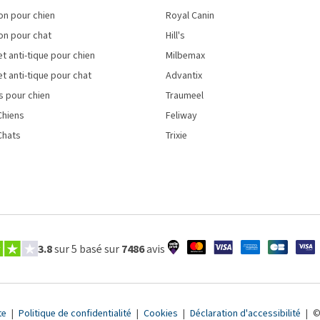
on pour chien
Royal Canin
on pour chat
Hill's
et anti-tique pour chien
Milbemax
et anti-tique pour chat
Advantix
s pour chien
Traumeel
Chiens
Feliway
Chats
Trixie
3.8
sur 5 basé sur
7486
avis
te
|
Politique de confidentialité
|
Cookies
|
Déclaration d'accessibilité
|
©