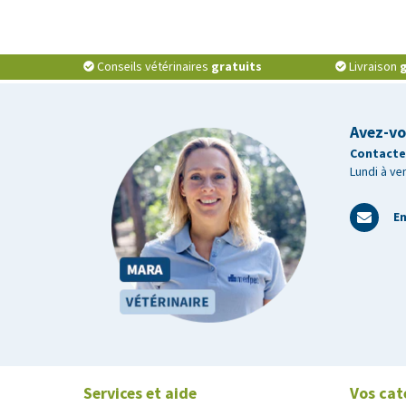
Conseils vétérinaires
gratuits
Livraison
g
Avez-vo
Contactez
Lundi à ve
En
Services et aide
Vos cat