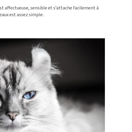
ie
est affectueuse, sensible et s’attache facilement à
oblèmes articulaires et
eaux est assez simple.
 mobilité
nior & Démence
ut afficher