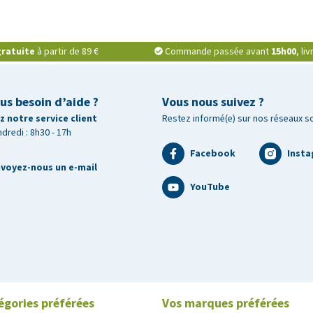
ratuite
à partir de 89 €
Commande passée avant
15h00
, li
us besoin d’aide ?
Vous nous suivez ?
 notre service client
Restez informé(e) sur nos réseaux s
ndredi : 8h30 - 17h
Facebook
Inst
voyez-nous un e-mail
YouTube
égories préférées
Vos marques préférées