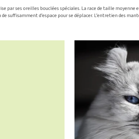
démangeaisons
fo
Dressage
rise par ses oreilles bouclées spéciales. La race de taille moyenne 
Matériel médical
Problèmes respiratoires,
Pr
Sacs à déjections et
oin de suffisamment d’espace pour se déplacer. L’entretien des mant
Tout afficher
mal de gorge et toux
de
distributeurs
Problèmes gastro-
Se
Tout afficher
intestinaux
To
Tout afficher