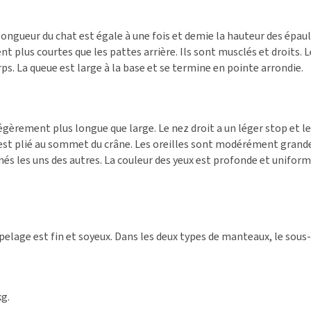
 longueur du chat est égale à une fois et demie la hauteur des épau
plus courtes que les pattes arrière. Ils sont musclés et droits. L
ps. La queue est large à la base et se termine en pointe arrondie.
légèrement plus longue que large. Le nez droit a un léger stop et l
n est plié au sommet du crâne. Les oreilles sont modérément grande
nés les uns des autres. La couleur des yeux est profonde et unifor
elage est fin et soyeux. Dans les deux types de manteaux, le sous-p
kg.