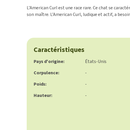
L’American Curl est une race rare. Ce chat se caracté
BARF
son maître. L’American Curl, ludique et actif, a bes
Tout afficher
Caractéristiques
Pays d'origine:
États-Unis
Corpulence:
-
Poids:
-
Hauteur:
-