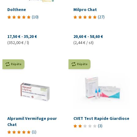
Dolthene
Milpro Chat
(
10
)
(
27
)
17,50 €
-
35,20 €
20,60 €
-
58,60 €
(352,00 € / l)
(2,44 € / st)
Répète
Répète
Alpramil Vermifuge pour
CVET Test Rapide Giardiose
Chat
(
3
)
(
1
)