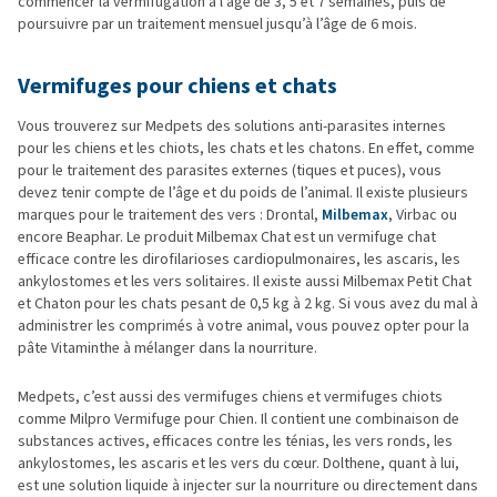
commencer la vermifugation à l’âge de 3, 5 et 7 semaines, puis de
poursuivre par un traitement mensuel jusqu’à l’âge de 6 mois.
Vermifuges pour chiens et chats
Vous trouverez sur Medpets des solutions anti-parasites internes
pour les chiens et les chiots, les chats et les chatons. En effet, comme
pour le traitement des parasites externes (tiques et puces), vous
devez tenir compte de l’âge et du poids de l’animal. Il existe plusieurs
marques pour le traitement des vers : Drontal,
Milbemax
, Virbac ou
encore Beaphar. Le produit Milbemax Chat est un vermifuge chat
efficace contre les dirofilarioses cardiopulmonaires, les ascaris, les
ankylostomes et les vers solitaires. Il existe aussi Milbemax Petit Chat
et Chaton pour les chats pesant de 0,5 kg à 2 kg. Si vous avez du mal à
administrer les comprimés à votre animal, vous pouvez opter pour la
pâte Vitaminthe à mélanger dans la nourriture.
Medpets, c’est aussi des vermifuges chiens et vermifuges chiots
comme Milpro Vermifuge pour Chien. Il contient une combinaison de
substances actives, efficaces contre les ténias, les vers ronds, les
ankylostomes, les ascaris et les vers du cœur. Dolthene, quant à lui,
est une solution liquide à injecter sur la nourriture ou directement dans