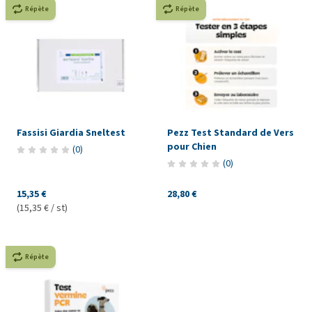
Répète
Répète
Fassisi Giardia Sneltest
Pezz Test Standard de Vers
pour Chien
(
0
)
(
0
)
15,35 €
28,80 €
(15,35 € / st)
Répète