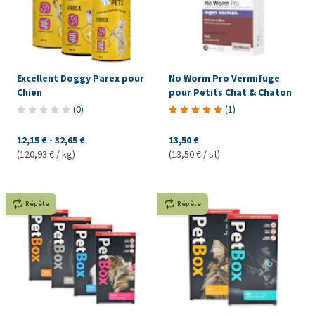
Excellent Doggy Parex pour
No Worm Pro Vermifuge
Chien
pour Petits Chat & Chaton
(
0
)
(
1
)
12,15 €
-
32,65 €
13,50 €
(120,93 € / kg)
(13,50 € / st)
Répète
Répète