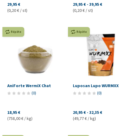
29,95 €
29,95 €
-
39,95 €
(0,20 € / st)
(0,20 € / st)
Répète
Répète
AniForte WermiX Chat
Luposan Lupo WURMXX
(
0
)
(
0
)
18,95 €
20,95 €
-
32,35 €
(758,00 € / kg)
(49,77 € / kg)