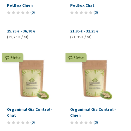
PetBox Chien
PetBox Chat
(
0
)
(
0
)
25,75 €
-
36,70 €
21,95 €
-
32,25 €
(25,75 € / st)
(21,95 € / st)
Répète
Répète
Organimal Gia Control -
Organimal Gia Control -
Chat
Chien
(
0
)
(
0
)