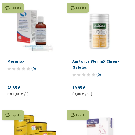
Répète
Répète
Meranox
AniForte WermiX Chien -
Gélules
(
0
)
(
0
)
45,55 €
19,95 €
(911,00 € / l)
(0,40 € / st)
Répète
Répète