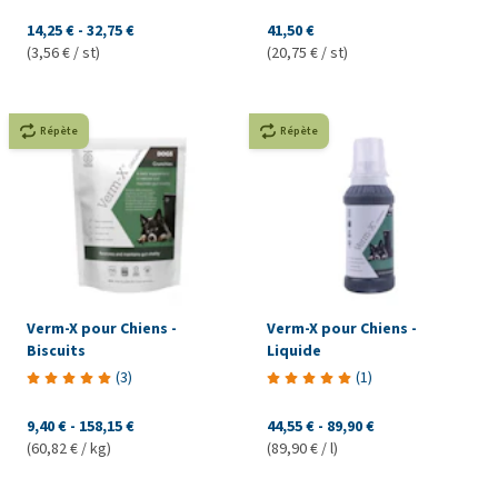
14,25 €
-
32,75 €
41,50 €
(3,56 € / st)
(20,75 € / st)
Répète
Répète
Verm-X pour Chiens -
Verm-X pour Chiens -
Biscuits
Liquide
(
3
)
(
1
)
9,40 €
-
158,15 €
44,55 €
-
89,90 €
(60,82 € / kg)
(89,90 € / l)