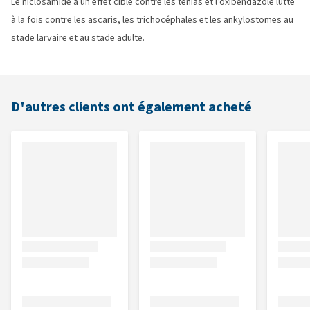
Le niclosamide a un effet ciblé contre les ténias et l’oxibendazole lutte
à la fois contre les ascaris, les trichocéphales et les ankylostomes au
stade larvaire et au stade adulte.
D'autres clients ont également acheté