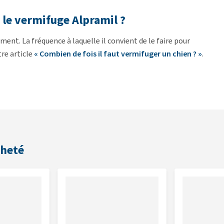
r le vermifuge Alpramil ?
ent. La fréquence à laquelle il convient de le faire pour
re article
« Combien de fois il faut vermifuger un chien ? »
.
 trichocéphales, les ténias
mons et des yeux
 commodité optimale
cheté
et en lactation
 (Dipylidium caninum, Taenia spp, Echinococcus spp et