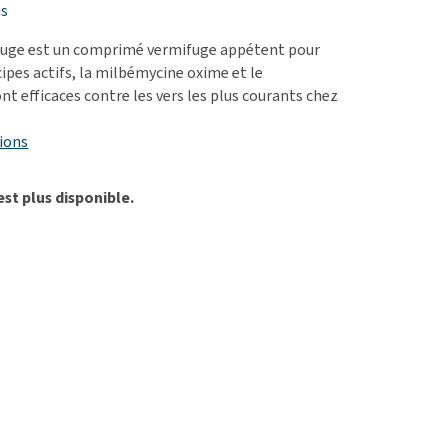
ie
is
oblèmes articulaires et
fuge est un comprimé vermifuge appétent pour
 mobilité
cipes actifs, la milbémycine oxime et le
nt efficaces contre les vers les plus courants chez
nior & Démence
ut afficher
ions
est plus disponible.