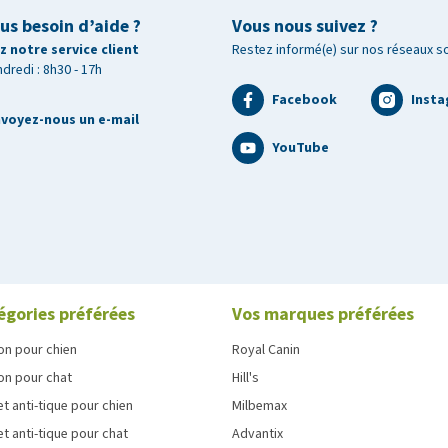
us besoin d’aide ?
Vous nous suivez ?
 notre service client
Restez informé(e) sur nos réseaux s
ndredi : 8h30 - 17h
Facebook
Inst
et en quarts pour assurer un dosage précis. Pour casser le
voyez-nous un e-mail
 la marque de cassure vers le haut et le côté arrondi et
YouTube
mprimé avec vos pouces. Pour les quarts : appuyez sur les deux
re du comprimé
égories préférées
Vos marques préférées
on orale unique de 0,5 mg d'oxime de milbémycine et de 5
on pour chien
Royal Canin
on pour chat
Hill's
et anti-tique pour chien
Milbemax
Alpramil
et anti-tique pour chat
Advantix