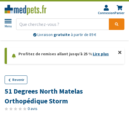
Connexion
Panier
Menu
Livraison
gratuite
à partir de 89 €
Profitez de remises allant jusqu’à 25 %
Lire plus
Revenir
51 Degrees North Matelas
Orthopédique Storm
0 avis