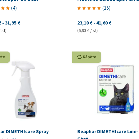
(
4
)
(
15
)
€
-
31,95 €
23,10 €
-
41,60 €
/ st)
(6,93 € / st)
ète
Répète
ar DIMETHIcare Spray
Beaphar DIMETHIcare Line
Chat