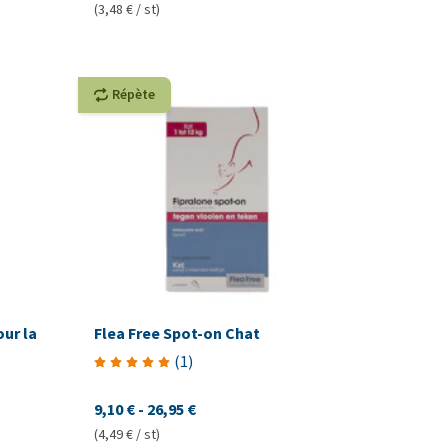
(3,48 € / st)
Répète
our la
Flea Free Spot-on Chat
(
1
)
9,10 €
-
26,95 €
(4,49 € / st)