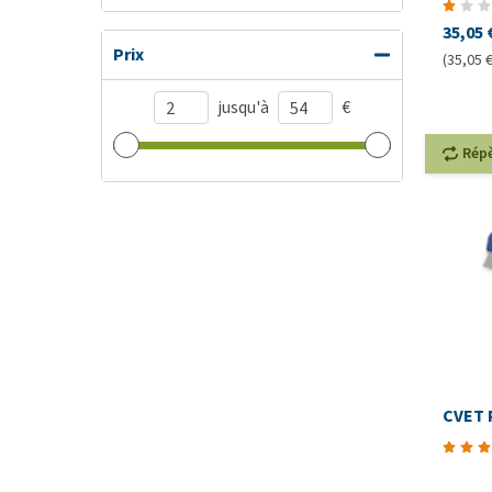
35,05 
Prix
(35,05 € 
jusqu'à
€
Rép
CVET 