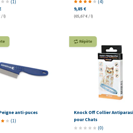
(
1
)
(
4
)
€
9,85 €
/ l)
(65,67 € / l)
ète
Répète
Peigne anti-puces
Knock Off Collier Antiparas
pour Chats
(
1
)
(
0
)