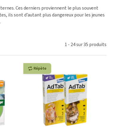
ie
externes. Ces derniers proviennent le plus souvent
oblèmes articulaires et
tes, ils sont d’autant plus dangereux pour les jeunes
 mobilité
.
nior & Démence
ut afficher
1
-
24
sur
35
produits
Répète