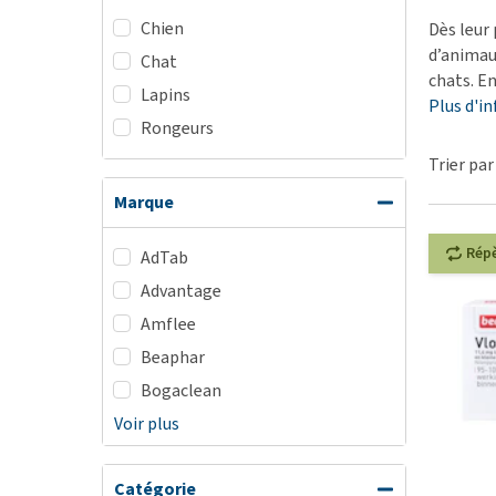
Chien
BARF
Dès leur 
d’animaux
Chat
Tout afficher
chats. En
Lapins
Plus d'i
Rongeurs
Trier par
Marque
Rép
AdTab
Advantage
Amflee
Beaphar
Bogaclean
Voir plus
Catégorie