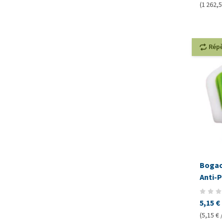
(1 262,50
Rép
Bogac
Anti-
5,15 €
(5,15 € 