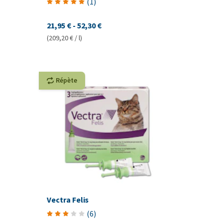
(
1
)
21,95 €
-
52,30 €
(209,20 € / l)
Répète
Vectra Felis
(
6
)