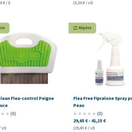
 € / l)
(3,20 € / st)
ète
Répète
lean Flea-control Peigne
Flea Free Fipralone Spray p
Puce
Peau
(
0
)
(
0
)
29,65 €
-
41,15 €
/ st)
(29,65 € / st)