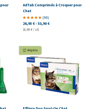
 pour
AdTab Comprimés à Croquer pour
Chat
(
99
)
26,95 €
-
53,90 €
(8,98 € / st)
Répète
Chat
Effipro Duo Spot-On Chat