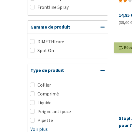
Frontline Spray
14,85 
(39,60 € 
Gamme de produit
DIMETHIcare
Rép
Spot On
Type de produit
Collier
Comprimé
Liquide
Peigne anti puce
Stop!
Pipette
pour l
Voir plus