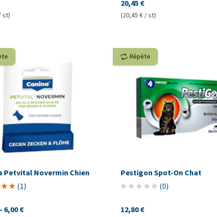
20,45 €
/ st)
(20,45 € / st)
ète
Répète
a Petvital Novermin Chien
Pestigon Spot-On Chat
(
1
)
(
0
)
-
6,00 €
12,80 €