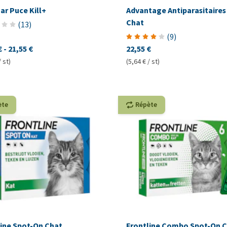
ar Puce Kill+
Advantage Antiparasitaires
Chat
(
13
)
(
9
)
€
-
21,55 €
22,55 €
/ st)
(5,64 € / st)
ète
Répète
line Spot-On Chat
Frontline Combo Spot-On 