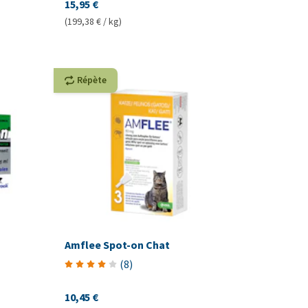
15,95 €
(199,38 € / kg)
Répète
Amflee Spot-on Chat
(
8
)
10,45 €