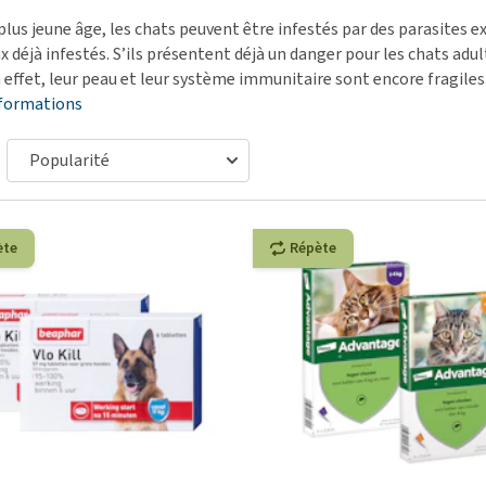
démangeaisons
fo
Dressage
plus jeune âge, les chats peuvent être infestés par des parasites 
Matériel médical
Problèmes respiratoires,
Pr
Sacs à déjections et
 déjà infestés. S’ils présentent déjà un danger pour les chats adul
Tout afficher
mal de gorge et toux
de
distributeurs
 effet, leur peau et leur système immunitaire sont encore fragiles
nformations
Problèmes gastro-
Se
Tout afficher
intestinaux
To
Tout afficher
ète
Répète