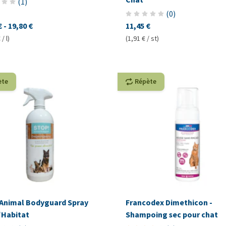
(
1
)
(
0
)
€
-
19,80 €
11,45 €
/ l)
(1,91 € / st)
ète
Répète
 Animal Bodyguard Spray
Francodex Dimethicon -
'Habitat
Shampoing sec pour chat