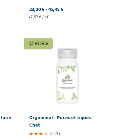
23,20 €
-
45,45 €
(7,57 € / st)
Répète
itaire
Organimal - Puces et tiques -
Chat
(
2
)