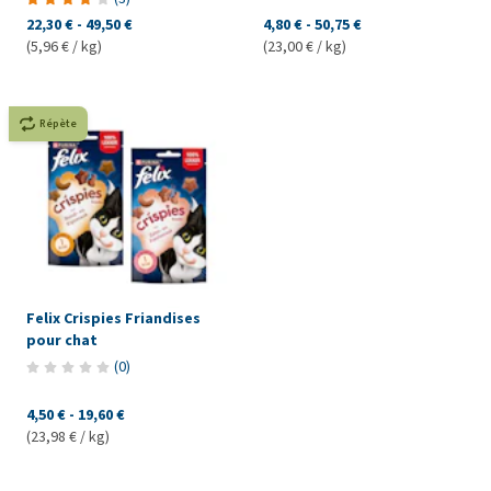
22,30 €
-
49,50 €
4,80 €
-
50,75 €
(5,96 € / kg)
(23,00 € / kg)
Répète
Felix Crispies Friandises
pour chat
(
0
)
4,50 €
-
19,60 €
(23,98 € / kg)