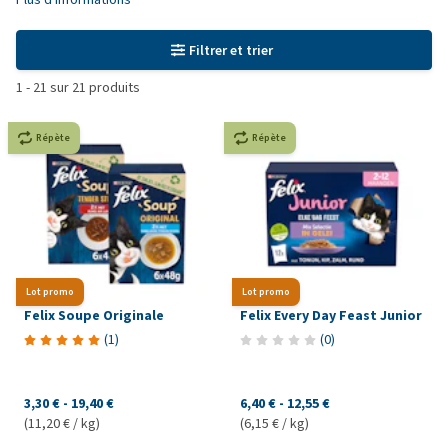
Filtrer et trier
1
-
21
sur
21
produits
Répète
Répète
Lot promo
Lot promo
Felix Soupe Originale
Felix Every Day Feast Junior
(
1
)
(
0
)
3,30 €
-
19,40 €
6,40 €
-
12,55 €
(11,20 € / kg)
(6,15 € / kg)