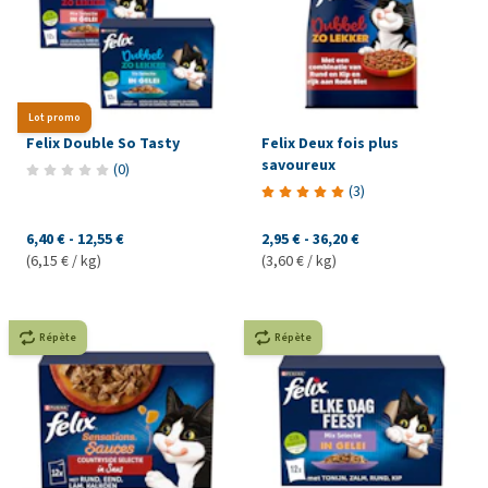
Lot promo
Felix Double So Tasty
Felix Deux fois plus
savoureux
(
0
)
(
3
)
6,40 €
-
12,55 €
2,95 €
-
36,20 €
(6,15 € / kg)
(3,60 € / kg)
Répète
Répète