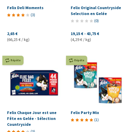
Felix Deli Moments
Felix Original Countryside
Selection en Gelée
(
3
)
(
0
)
2,65 €
19,15 €
-
43,75 €
(66,25 € / kg)
(4,29 € / kg)
Répète
Répète
Felix Chaque Jour est une
Felix Party Mix
Fête en Gelée - Sélection
(
1
)
Countryside
(
3
)