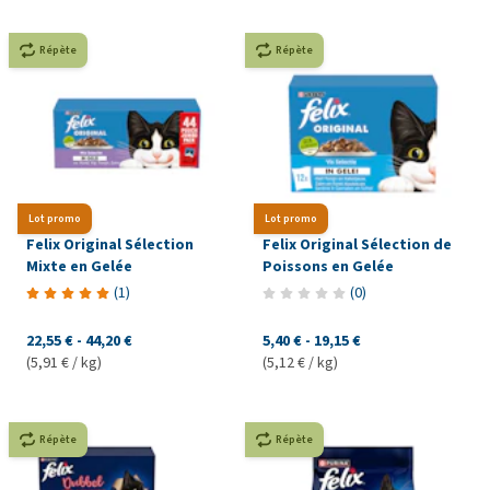
Répète
Répète
Lot promo
Lot promo
Felix Original Sélection
Felix Original Sélection de
Mixte en Gelée
Poissons en Gelée
(
1
)
(
0
)
22,55 €
-
44,20 €
5,40 €
-
19,15 €
(5,91 € / kg)
(5,12 € / kg)
Répète
Répète