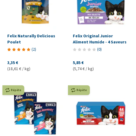
Felix Naturally Delicious
Felix Original Junior
Poulet
Aliment Humide - 4 Saveurs
(
2
)
(
0
)
3,35 €
5,85 €
(18,61 € / kg)
(5,74 € / kg)
Répète
Répète