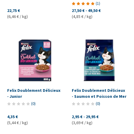
(
1
)
22,75 €
27,50 €
-
49,50 €
(6,46 € / kg)
(4,85 € / kg)
Felix Doublement Délicieux
Felix Doublement Délicieux
- Junior
- Saumon et Poisson de Mer
(
0
)
(
0
)
4,35 €
2,95 €
-
29,95 €
(5,44 € / kg)
(3,69 € / kg)