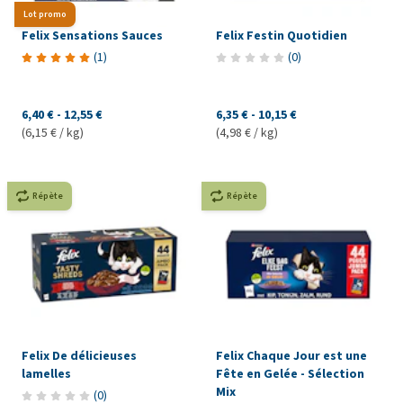
Lot promo
Felix Sensations Sauces
Felix Festin Quotidien
(
1
)
(
0
)
6,40 €
-
12,55 €
6,35 €
-
10,15 €
(6,15 € / kg)
(4,98 € / kg)
Répète
Répète
Felix De délicieuses
Felix Chaque Jour est une
lamelles
Fête en Gelée - Sélection
Mix
(
0
)