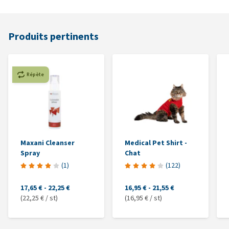
Produits pertinents
Répète
Maxani Cleanser
Medical Pet Shirt -
Spray
Chat
(
1
)
(
122
)
17,65 €
-
22,25 €
16,95 €
-
21,55 €
(22,25 € / st)
(16,95 € / st)