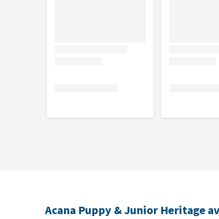
contiennent pas non plus de parfums, colorants, ar
génétiquement modifiées) et sans antibiotiques.
Avantages
Préparés à base d’ingrédients locaux (Alberta, C
Riches en protéines et en lipides
Faible taux de glucides (<25%)
Pas de céréales, pas de pommes de terre
Composition
Poulet frais (18%), farine de viande de poulet (18%), 
poulet frais (foie, cœur) (7%), graisse de poulet (7%
(4%), farine de hareng (4%), huile de poisson (3%), l
entiers, fibres de lentilles, amidon de pois, foie de d
bouteille entier frais, carottes entières fraîches, 
Acana Puppy & Junior Heritage av