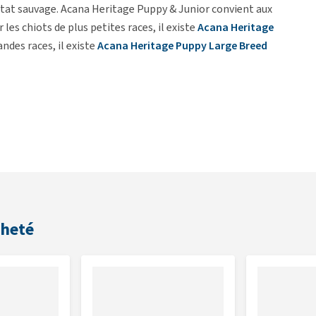
'état sauvage. Acana Heritage Puppy & Junior convient aux
 les chiots de plus petites races, il existe
Acana Heritage
andes races, il existe
Acana Heritage Puppy Large Breed
vec des produits locaux en tenant compte de l'évolution du
a viande fraîche et était riche en protéines. Les ingrédients
ntation Acana dite Biologically Appropriate est préparée
mes, des fruits et des plantes adaptés aux besoins et au cycle
cheté
ate » se compose, en grande partie, d'ingrédients frais. De
gent l'appareil digestif de l'animal. Les produits ne