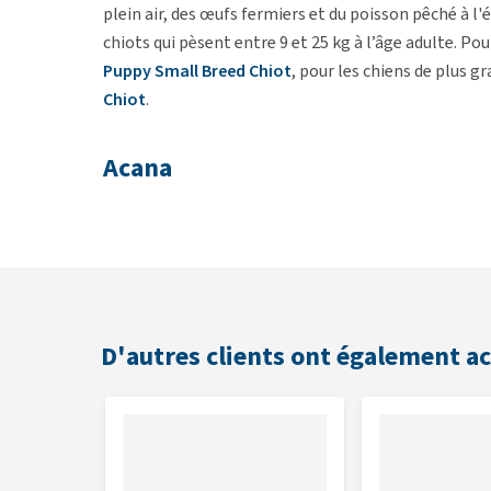
plein air, des œufs fermiers et du poisson pêché à l
chiots qui pèsent entre 9 et 25 kg à l’âge adulte. Pour
Puppy Small Breed Chiot
, pour les chiens de plus gr
Chiot
.
Acana
Acana prépare ses aliments naturels pour animaux a
chien ; auparavant, son alimentation comportait de l
sont achetés localement (Alberta, Canada). L'alime
avec de la viande fraîche, du poisson frais, des légu
de vie du chien.
D'autres clients ont également a
Biologically Appropriate™
L'alimentation pour animaux « Biologically Appropri
plus, les aliments « Biologically Appropriate » protè