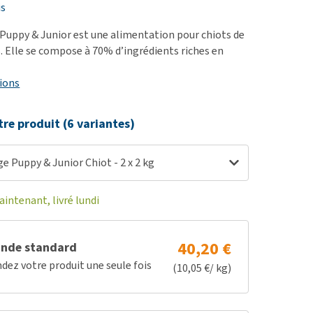
ie
is
oblèmes articulaires et
Puppy & Junior est une alimentation pour chiots de
 mobilité
 Elle se compose à 70% d’ingrédients riches en
nior & Démence
ions
ut afficher
tre produit (6 variantes)
e Puppy & Junior Chiot - 2 x 2 kg
ntenant, livré lundi
40,20 €
nde standard
z votre produit une seule fois
(10,05 €/ kg)