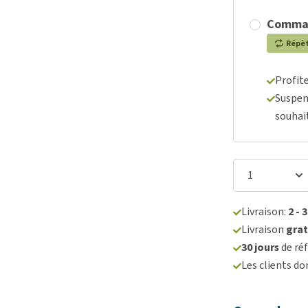
Comma
Répè
Profit
Suspen
souhai
Livraison:
2 - 
Livraison
grat
30 jours
de réf
Les clients d