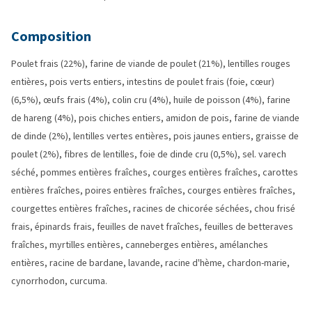
Composition
Poulet frais (22%), farine de viande de poulet (21%), lentilles rouges
entières, pois verts entiers, intestins de poulet frais (foie, cœur)
(6,5%), œufs frais (4%), colin cru (4%), huile de poisson (4%), farine
de hareng (4%), pois chiches entiers, amidon de pois, farine de viande
de dinde (2%), lentilles vertes entières, pois jaunes entiers, graisse de
poulet (2%), fibres de lentilles, foie de dinde cru (0,5%), sel. varech
séché, pommes entières fraîches, courges entières fraîches, carottes
entières fraîches, poires entières fraîches, courges entières fraîches,
courgettes entières fraîches, racines de chicorée séchées, chou frisé
frais, épinards frais, feuilles de navet fraîches, feuilles de betteraves
fraîches, myrtilles entières, canneberges entières, amélanches
entières, racine de bardane, lavande, racine d'hème, chardon-marie,
cynorrhodon, curcuma.