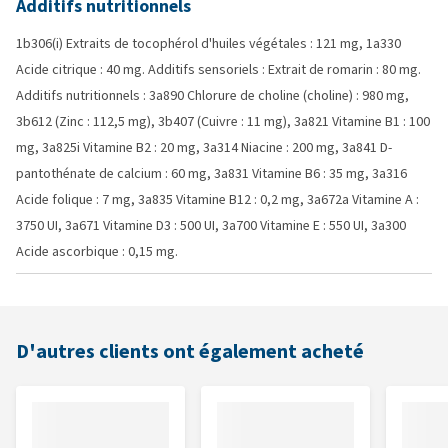
Additifs nutritionnels
1b306(i) Extraits de tocophérol d'huiles végétales : 121 mg, 1a330
Acide citrique : 40 mg. Additifs sensoriels : Extrait de romarin : 80 mg.
Additifs nutritionnels : 3a890 Chlorure de choline (choline) : 980 mg,
3b612 (Zinc : 112,5 mg), 3b407 (Cuivre : 11 mg), 3a821 Vitamine B1 : 100
mg, 3a825i Vitamine B2 : 20 mg, 3a314 Niacine : 200 mg, 3a841 D-
pantothénate de calcium : 60 mg, 3a831 Vitamine B6 : 35 mg, 3a316
Acide folique : 7 mg, 3a835 Vitamine B12 : 0,2 mg, 3a672a Vitamine A :
3750 UI, 3a671 Vitamine D3 : 500 UI, 3a700 Vitamine E : 550 UI, 3a300
Acide ascorbique : 0,15 mg.
D'autres clients ont également acheté