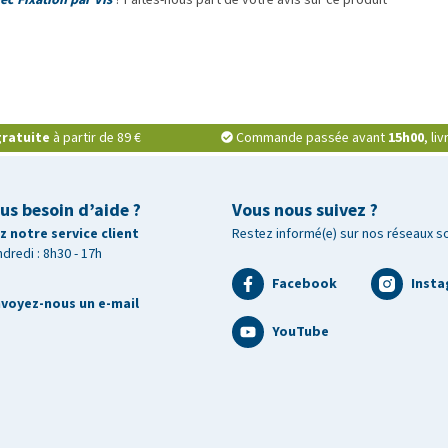
ratuite
à partir de 89 €
Commande passée avant
15h00
, li
us besoin d’aide ?
Vous nous suivez ?
 notre service client
Restez informé(e) sur nos réseaux s
ndredi : 8h30 - 17h
Facebook
Inst
voyez-nous un e-mail
YouTube