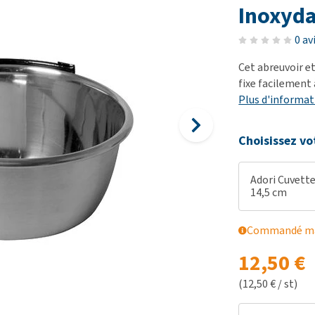
démangeaisons
fo
Dressage
Inoxyda
Matériel médical
Problèmes respiratoires,
Pr
Sacs à déjections et
Tout afficher
0 av
mal de gorge et toux
de
distributeurs
Cet abreuvoir e
Problèmes gastro-
Se
Tout afficher
fixe facilement à
intestinaux
To
Plus d'informat
Tout afficher
Choisissez vo
Adori Cuvette 
14,5 cm
Commandé mai
12,50 €
(12,50 € / st)