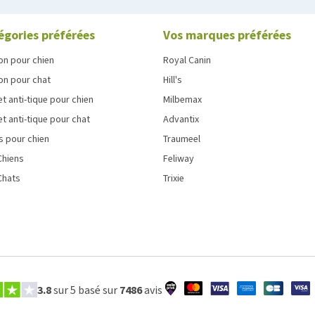
égories préférées
Vos marques préférées
on pour chien
Royal Canin
on pour chat
Hill's
et anti-tique pour chien
Milbemax
et anti-tique pour chat
Advantix
s pour chien
Traumeel
Chiens
Feliway
Chats
Trixie
3.8
sur 5 basé sur
7486
avis