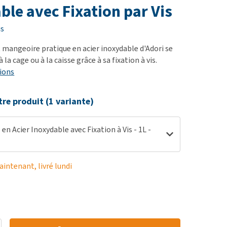
ie
ble avec Fixation par Vis
oblèmes articulaires et
is
 mobilité
t mangeoire pratique en acier inoxydable d'Adori se
nior & Démence
 la cage ou à la caisse grâce à sa fixation à vis.
ut afficher
ions
tre produit (1 variante)
en Acier Inoxydable avec Fixation à Vis - 1L -
ntenant, livré lundi