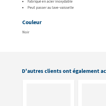
Fabriqué en acier inoxydable
Peut passer au lave-vaisselle
Couleur
Noir
Dimensions
14,5 cm
D'autres clients ont également a
Contenu
1 litre