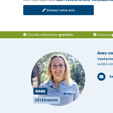
Donnez votre avis
Conseils vétérinaires
gratuits
Livraison
g
Avez-vo
Contactez
Lundi à ve
En