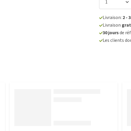
Livraison:
2 - 
Livraison
grat
30 jours
de réf
Les clients d