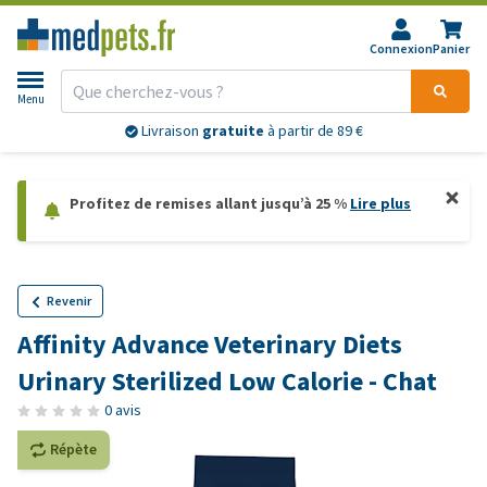
Connexion
Panier
Menu
Livraison
gratuite
à partir de 89 €
Profitez de remises allant jusqu’à 25 %
Lire plus
Revenir
Affinity Advance Veterinary Diets
Urinary Sterilized Low Calorie - Chat
0 avis
Répète