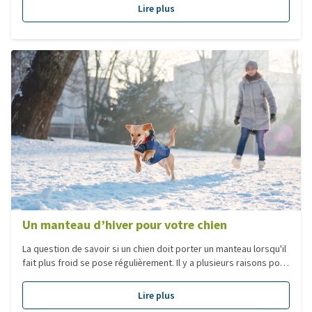
ou de la marche, la visibilité contribue à une bonne sécurité. Non
Lire plus
seulement pour vous et votre chien mais également pour les
autres, il est important d'être bien visible. Dans cet article, nous
y reviendrons plus en détail. Medpets vous propose plusieurs
accessoires d’éclairage, lampes, gilets et laisses réfléchissants
pour s'assurer de la visibilité de votre chien dans l’obscurité.
Un manteau d’hiver pour votre chien
La question de savoir si un chien doit porter un manteau lorsqu'il
fait plus froid se pose régulièrement. Il y a plusieurs raisons pour
lesquelles votre chien pourrait porter un manteau.
Lire plus