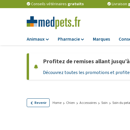
Conseils vétérinaires
gratuits
Livraison
g
Animaux
Pharmacie
Marques
Conse
Alimentation
Pharmacie
Profitez de remises allant jusqu’
Croquettes
Antiparasitaires
Découvrez toutes les promotions et profitez
Alimentation hum
Vermifuges
Alimentation diét
Compléments
alimentaires
Alimentation et
Friandises Chiots
Probiotiques et 
Revenir
Home
Chien
Accessoires
Soin
Soin du pel
immunitaire
Friandises
Vitamines et min
Tout afficher
Matériel médical