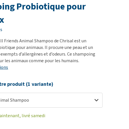
ie
ing Probiotique pour
oblèmes articulaires et
x
 mobilité
nior & Démence
is
ut afficher
l Friends Animal Shampoo de Chrisal est un
otique pour animaux. Il procure une peau et un
 exempts d’allergènes et d’odeurs. Ce shampoing
ur les animaux comme pour les humains.
ions
tre produit (1 variante)
Animal Shampoo
ntenant, livré samedi