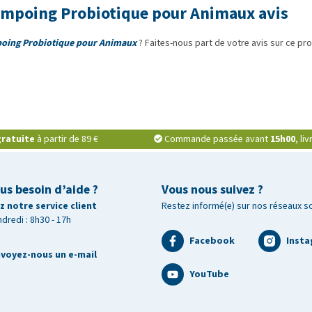
ampoing Probiotique pour Animaux avis
poing Probiotique pour Animaux
? Faites-nous part de votre avis sur ce pro
ratuite
à partir de 89 €
Commande passée avant
15h00
, li
us besoin d’aide ?
Vous nous suivez ?
 notre service client
Restez informé(e) sur nos réseaux s
ndredi : 8h30 - 17h
Facebook
Inst
voyez-nous un e-mail
YouTube