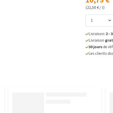
10,75 €
(21,50 € / l)
Livraison:
2 - 
Livraison
grat
30 jours
de réf
Les clients d