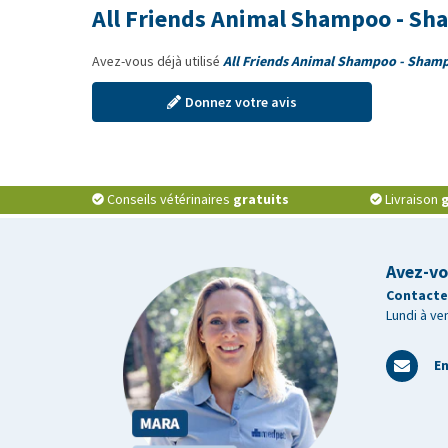
All Friends Animal Shampoo - Sh
Avez-vous déjà utilisé
All Friends Animal Shampoo - Sham
Donnez votre avis
Conseils vétérinaires
gratuits
Livraison
g
Avez-vo
Contactez
Lundi à ve
En