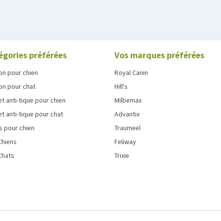
égories préférées
Vos marques préférées
on pour chien
Royal Canin
on pour chat
Hill's
et anti-tique pour chien
Milbemax
et anti-tique pour chat
Advantix
s pour chien
Traumeel
Chiens
Feliway
Chats
Trixie