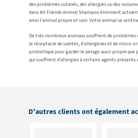
des problèmes cutanés, des allergies ou des nuisanc
dans All Friends Animal Shampoo éliminent activeme
ainsi l’animal propre et sain. Votre animal se senti
De très nombreux animaux souffrent de problèmes cut
le réceptacle de saletés, d’allergènes et de micro-
probiotique pour garder le pelage aussi propre que 
qui souffrent d’allergies à certains agents présents 
100% naturels, les probiotiques contribuent égalem
Utilisation
Bien agiter le Shampoing All Friends Animal Shampo
D'autres clients ont également a
Mouillez le pelage de l’animal à l’eau tiède. Appliqu
pendant quelques minutes pour qu’il pénètre bien da