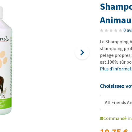
démangeaisons
fo
Dressage
Shampo
Matériel médical
Problèmes respiratoires,
Pr
Sacs à déjections et
Tout afficher
Animau
mal de gorge et toux
de
distributeurs
Problèmes gastro-
Se
Tout afficher
0 av
intestinaux
To
Le Shampoing Al
Tout afficher
shampoing probi
pelage propres,
est 100% sûr po
Plus d'informat
Choisissez vo
All Friends 
Commandé mai