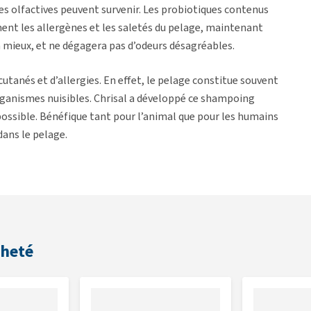
es olfactives peuvent survenir. Les probiotiques contenus
nt les allergènes et les saletés du pelage, maintenant
ra mieux, et ne dégagera pas d’odeurs désagréables.
anés et d’allergies. En effet, le pelage constitue souvent
organismes nuisibles. Chrisal a développé ce shampoing
possible. Bénéfique tant pour l’animal que pour les humains
dans le pelage.
ent activement à la préservation de l’environnement.
o avant utilisation.
cheté
ez ensuite le shampoing sur le dos de l’animal, et massez-le
ns tout le pelage. Rincez le shampoing à l'eau tiède.