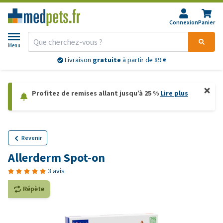
Connexion
Panier
Menu
Livraison
gratuite
à partir de 89 €
Profitez de remises allant jusqu’à 25 %
Lire plus
Revenir
Allerderm Spot-on
3 avis
Répète