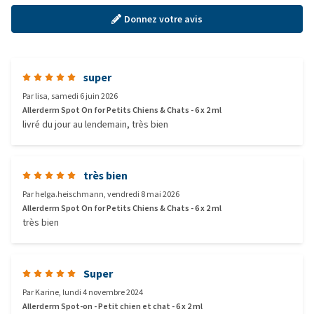
Donnez votre avis
super
Par
lisa
,
samedi 6 juin 2026
Allerderm Spot On for Petits Chiens & Chats - 6 x 2 ml
livré du jour au lendemain, très bien
très bien
Par
helga.heischmann
,
vendredi 8 mai 2026
Allerderm Spot On for Petits Chiens & Chats - 6 x 2 ml
très bien
Super
Par
Karine
,
lundi 4 novembre 2024
Allerderm Spot-on - Petit chien et chat - 6 x 2 ml