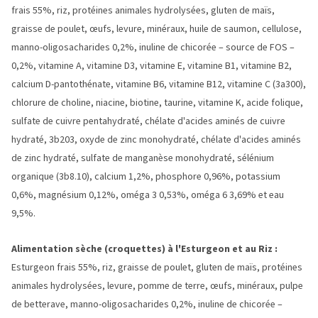
frais 55%, riz, protéines animales hydrolysées, gluten de maïs,
graisse de poulet, œufs, levure, minéraux, huile de saumon, cellulose,
manno-oligosacharides 0,2%, inuline de chicorée – source de FOS –
0,2%, vitamine A, vitamine D3, vitamine E, vitamine B1, vitamine B2,
calcium D-pantothénate, vitamine B6, vitamine B12, vitamine C (3a300),
chlorure de choline, niacine, biotine, taurine, vitamine K, acide folique,
sulfate de cuivre pentahydraté, chélate d'acides aminés de cuivre
hydraté, 3b203, oxyde de zinc monohydraté, chélate d'acides aminés
de zinc hydraté, sulfate de manganèse monohydraté, sélénium
organique (3b8.10), calcium 1,2%, phosphore 0,96%, potassium
0,6%, magnésium 0,12%, oméga 3 0,53%, oméga 6 3,69% et eau
9,5%.
Alimentation sèche (croquettes) à l'Esturgeon et au Riz :
Esturgeon frais 55%, riz, graisse de poulet, gluten de maïs, protéines
animales hydrolysées, levure, pomme de terre, œufs, minéraux, pulpe
de betterave, manno-oligosacharides 0,2%, inuline de chicorée –