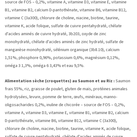
source de FOS – 0,2%, vitamine A, vitamine D3, vitamine E, vitamine
B1, vitamine B2, calcium D-pantothénate, vitamine B6, vitamine B12,
vitamine C (3a300), chlorure de choline, niacine, biotine, taurine,
vitamine K, acide folique, sulfate de cuivre pentahydraté, chélate
d'acides aminés de cuivre hydraté, 3b203, oxyde de zinc
monohydraté, chélate d'acides aminés de zinc hydraté, sulfate de
manganèse monohydraté, sélénium organique (3b8.10), calcium
1,51%, phosphore 0,96%, potassium 0,6%, magnésium 0,12%,
oméga 3 1,3%, oméga 6 3,43% et eau 9,5%.
Alimentation sèche (croquettes) au Saumon et au Riz :
Saumon
frais 55%, riz, graisse de poulet, gluten de maïs, protéines animales
hydrolysées, levure, pomme de terre, œufs, minéraux, manno-
oligosacharides 0,2%, inuline de chicorée – source de FOS – 0,2%,
vitamine A, vitamine D3, vitamine E, vitamine B1, vitamine B2, calcium
D-pantothénate, vitamine B6, vitamine B12, vitamine C (3a300),
chlorure de choline, niacine, biotine, taurine, vitamine K, acide folique,
sulfate de cuivre pentahydraté, chélate d'acides aminés de cuivre