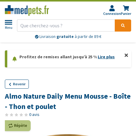
Connexion
Panier
Menu
Livraison
gratuite
à partir de 89 €
Profitez de remises allant jusqu’à 25 %
Lire plus
Revenir
Almo Nature Daily Menu Mousse - Boîte
- Thon et poulet
0 avis
Répète