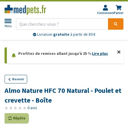
Connexion
Panier
Menu
Livraison
gratuite
à partir de 89 €
Profitez de remises allant jusqu’à 25 %
Lire plus
Revenir
Almo Nature HFC 70 Natural - Poulet et
crevette - Boîte
0 avis
Répète