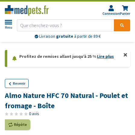
Connexion
Panier
Menu
Livraison
gratuite
à partir de 89 €
Profitez de remises allant jusqu’à 25 %
Lire plus
Revenir
Almo Nature HFC 70 Natural - Poulet et
fromage - Boîte
0 avis
Répète