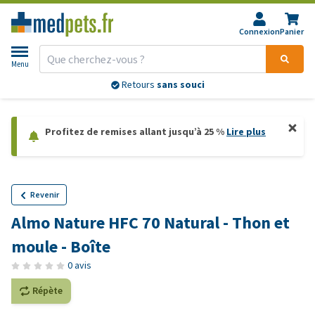
Connexion
Panier
Menu
Conseils vétérinaires
gratuits
Profitez de remises allant jusqu’à 25 %
Lire plus
Revenir
Almo Nature HFC 70 Natural - Thon et
moule - Boîte
0 avis
Répète