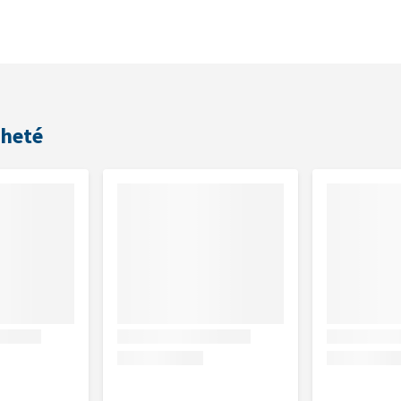
cheté
et de l'activité de votre chien. Répartissez la portion
s qu'il y a toujours de l'eau fraîche disponible.
75 g de nourriture sèche
 140 g de nourriture sèche
onsommer dans les 1 jour.