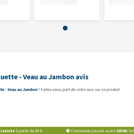
, 0,2% huile de poisson, 0,1% chicorée.
grasses brutes : 5%, cendres brutes : 2%, humidité : 80%.
 1 mg/kg, cuivre : 0,5 mg/kg, iode : 0,3 mg/kg.
uette - Veau au Jambon avis
te - Veau au Jambon
? Faites-nous part de votre avis sur ce produit
ratuite
à partir de 89 €
Commande passée avant
15h00
, li