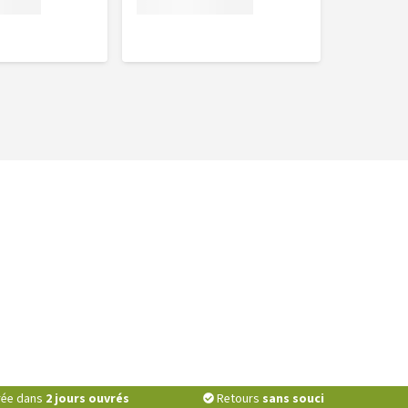
vrée dans
2 jours ouvrés
Retours
sans souci