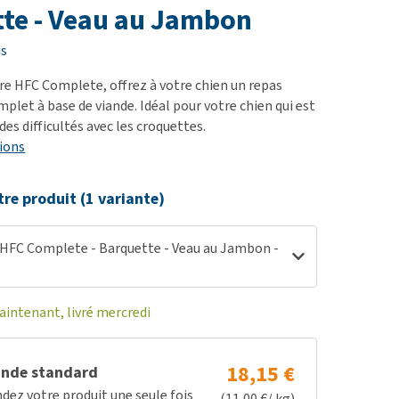
ie
te - Veau au Jambon
oblèmes articulaires et
is
 mobilité
e HFC Complete, offrez à votre chien un repas
nior & Démence
plet à base de viande. Idéal pour votre chien qui est
ut afficher
a des difficultés avec les croquettes.
ions
tre produit (1 variante)
HFC Complete - Barquette - Veau au Jambon -
ntenant, livré mercredi
18,15 €
nde standard
z votre produit une seule fois
(11,00 €/ kg)