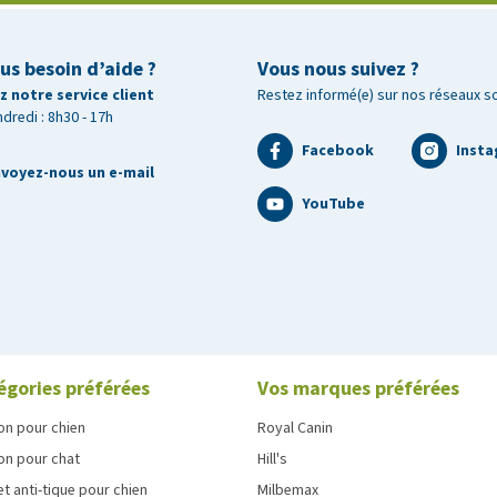
us besoin d’aide ?
Vous nous suivez ?
 notre service client
Restez informé(e) sur nos réseaux s
ndredi : 8h30 - 17h
Facebook
Inst
voyez-nous un e-mail
YouTube
égories préférées
Vos marques préférées
on pour chien
Royal Canin
on pour chat
Hill's
et anti-tique pour chien
Milbemax