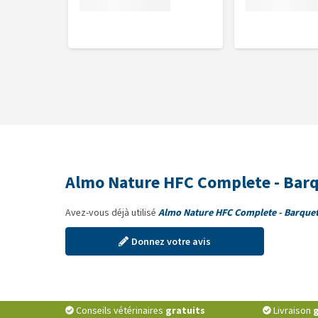
Composition
26% veau, 23% poulet, 9% porc, 4% jambon, minéraux
Constituants analytiques
Protéine brute : 10%, fibres brutes : 0,5%, matières 
Additifs nutritionnels
Vitamine D3 : 140 UI/kg, zinc : 12 mg/kg, manganèse :
Almo Nature HFC Complete - Barq
Avez-vous déjà utilisé
Almo Nature HFC Complete - Barquet
Donnez votre avis
Conseils vétérinaires
gratuits
Livraison
g