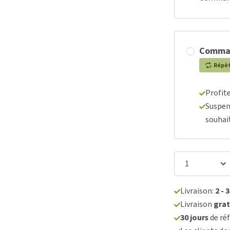
Comma
Répè
Profit
Suspen
souhai
Livraison:
2 - 
Livraison
grat
30 jours
de réf