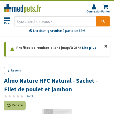
Connexion
Panier
Menu
Livraison
gratuite
à partir de 89 €
Profitez de remises allant jusqu’à 25 %
Lire plus
Revenir
Almo Nature HFC Natural - Sachet -
Filet de poulet et jambon
0 avis
Répète