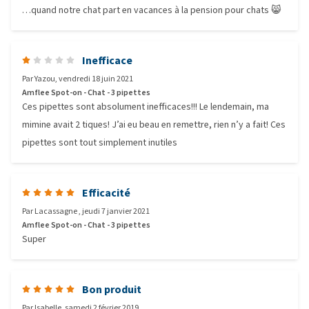
…quand notre chat part en vacances à la pension pour chats 😸
Inefficace
Par
Yazou
,
vendredi 18 juin 2021
Amflee Spot-on - Chat - 3 pipettes
Ces pipettes sont absolument inefficaces!!! Le lendemain, ma
mimine avait 2 tiques! J’ai eu beau en remettre, rien n’y a fait! Ces
pipettes sont tout simplement inutiles
Efficacité
Par
Lacassagne
,
jeudi 7 janvier 2021
Amflee Spot-on - Chat - 3 pipettes
Super
Bon produit
Par
Isabelle
,
samedi 2 février 2019