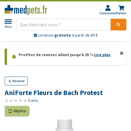
Connexion
Panier
Menu
Livraison
gratuite
à partir de 89 €
Profitez de remises allant jusqu’à 25 %
Lire plus
Revenir
AniForte Fleurs de Bach Protest
0 avis
Répète