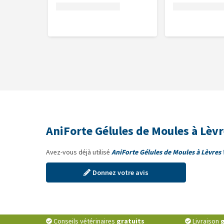
6), paroi de la gélule végétalienne (hydroxypropylm
Constituants analytiques
Protéines brutes 66,0%, fibres brutes < 0,5%, cendr
Conserver
Conserver dans un endroit frais, sec et à l'abri de la 
AniForte Gélules de Moules à Lèvr
Avez-vous déjà utilisé
AniForte Gélules de Moules à Lèvres 
Donnez votre avis
Conseils vétérinaires
gratuits
Livraison
g