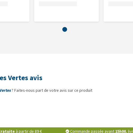
éthylcellulose).
es brutes 6,9%, matières grasses brutes 10,2%.
lumière.
es Vertes avis
Vertes
? Faites-nous part de votre avis sur ce produit
ratuite
à partir de 89 €
Commande passée avant
15h00
, li