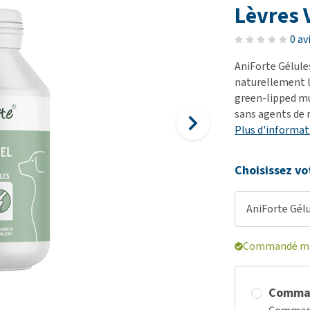
démangeaisons
fo
Dressage
Lèvres 
Matériel médical
Problèmes respiratoires,
Pr
Sacs à déjections et
Tout afficher
0 av
mal de gorge et toux
de
distributeurs
AniForte Gélule
Problèmes gastro-
Se
Tout afficher
naturellement le
intestinaux
To
green-lipped mus
Tout afficher
sans agents de 
Plus d'informat
Choisissez vo
AniForte Gélu
Commandé main
Comma