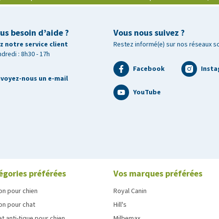
us besoin d’aide ?
Vous nous suivez ?
 notre service client
Restez informé(e) sur nos réseaux s
ndredi : 8h30 - 17h
Facebook
Inst
voyez-nous un e-mail
YouTube
égories préférées
Vos marques préférées
on pour chien
Royal Canin
on pour chat
Hill's
et anti-tique pour chien
Milbemax