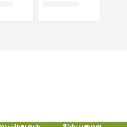
vrée dans
2 jours ouvrés
Retours
sans souci