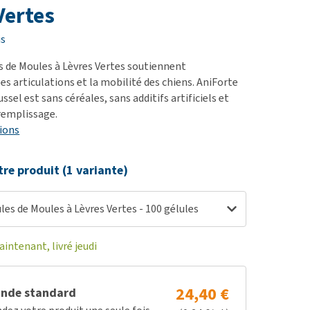
ie
Vertes
oblèmes articulaires et
is
 mobilité
s de Moules à Lèvres Vertes soutiennent
nior & Démence
s articulations et la mobilité des chiens. AniForte
ut afficher
sel est sans céréales, sans additifs artificiels et
remplissage.
ions
tre produit (1 variante)
les de Moules à Lèvres Vertes - 100 gélules
tenant, livré jeudi
24,40 €
nde standard