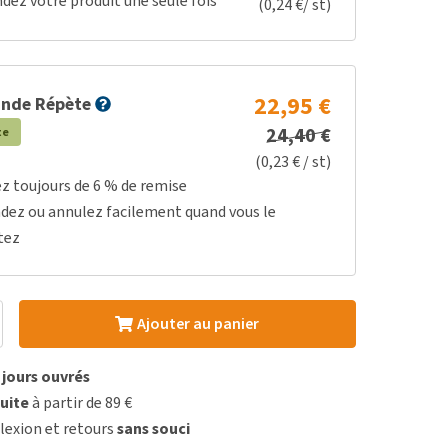
z votre produit une seule fois
(0,24 €/ st)
22,95 €
nde Répète
24,40 €
te
(0,23 € / st)
ez toujours de 6 % de remise
dez ou annulez facilement quand vous le
tez
Ajouter au panier
3 jours ouvrés
uite
à partir de 89 €
lexion et retours
sans souci