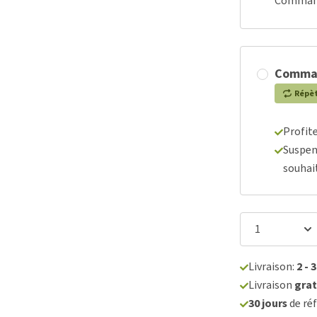
Commande
Comma
Répè
Profit
Suspen
souhai
Livraison:
2 - 
Livraison
grat
30 jours
de réf