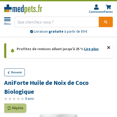
Connexion
Panier
Menu
Livraison
gratuite
à partir de 89 €
Profitez de remises allant jusqu’à 25 %
Lire plus
Revenir
AniForte Huile de Noix de Coco
Biologique
0 avis
Répète