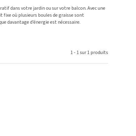
ie
atif dans votre jardin ou sur votre balcon. Avec une
oblèmes articulaires et
t fixe où plusieurs boules de graisse sont
 mobilité
que davantage d’énergie est nécessaire.
nior & Démence
ut afficher
1
-
1
sur
1
produits