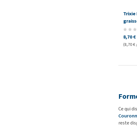
Trixie
grais
8,70 €
(8,70 € 
Forme
Ce qui di
Couron
reste di