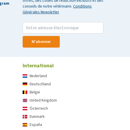
offres, des codes de réduction exclusifs et des
agram
conseils de notre vétérinaire.
Conditions
Générales Newsletter
M'abonner
International
Nederland
Deutschland
België
United Kingdom
Österreich
Danmark
España