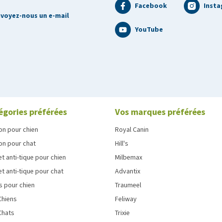
Facebook
Inst
voyez-nous un e-mail
YouTube
égories préférées
Vos marques préférées
on pour chien
Royal Canin
on pour chat
Hill's
et anti-tique pour chien
Milbemax
et anti-tique pour chat
Advantix
s pour chien
Traumeel
Chiens
Feliway
Chats
Trixie