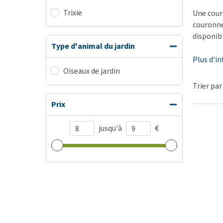
Trixie
BARF
Une cour
couronne 
Tout afficher
disponib
Type d'animal du jardin
Plus d'i
Oiseaux de jardin
Trier par
Prix
jusqu'à
€