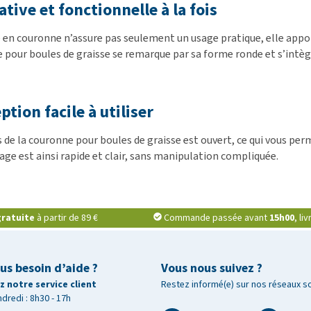
tive et fonctionnelle à la fois
 en couronne n’assure pas seulement un usage pratique, elle apport
 pour boules de graisse se remarque par sa forme ronde et s’intègr
tion facile à utiliser
 de la couronne pour boules de graisse est ouvert, ce qui vous perm
age est ainsi rapide et clair, sans manipulation compliquée.
ratuite
à partir de 89 €
Commande passée avant
15h00
, li
us besoin d’aide ?
Vous nous suivez ?
 notre service client
Restez informé(e) sur nos réseaux s
ndredi : 8h30 - 17h