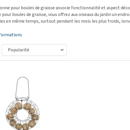
démangeaisons
fo
Dressage
onne pour boules de graisse associe fonctionnalité et aspect décor
Matériel médical
Problèmes respiratoires,
Pr
Sacs à déjections et
pour boules de graisse, vous offrez aux oiseaux du jardin un endroi
Tout afficher
mal de gorge et toux
de
distributeurs
les en même temps, surtout pendant les mois les plus froids, lors
Problèmes gastro-
Se
Tout afficher
nformations
intestinaux
To
Tout afficher