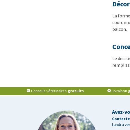
Décora
La forme
couronne
balcon.
Concep
Le dessus
rempliss
Conseils vétérinaires
gratuits
Livraison
g
Avez-vo
Contactez
Lundi à ve