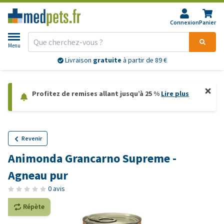
Connexion
Panier
Menu
Livraison
gratuite
à partir de 89 €
Profitez de remises allant jusqu’à 25 %
Lire plus
Revenir
Animonda Grancarno Supreme -
Agneau pur
0 avis
Répète