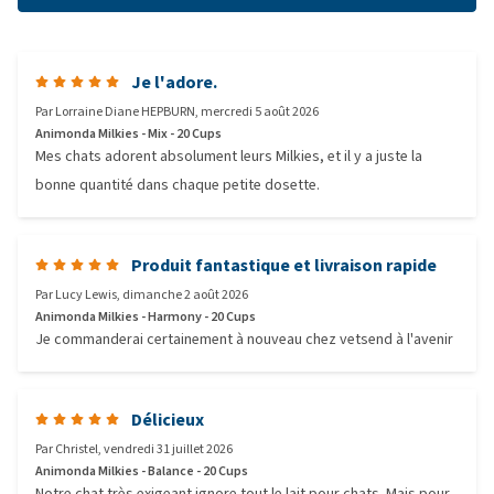
Je l'adore.
Par
Lorraine Diane HEPBURN
,
mercredi 5 août 2026
Animonda Milkies - Mix - 20 Cups
Mes chats adorent absolument leurs Milkies, et il y a juste la
bonne quantité dans chaque petite dosette.
Produit fantastique et livraison rapide
Par
Lucy Lewis
,
dimanche 2 août 2026
Animonda Milkies - Harmony - 20 Cups
Je commanderai certainement à nouveau chez vetsend à l'avenir
Délicieux
Par
Christel
,
vendredi 31 juillet 2026
Animonda Milkies - Balance - 20 Cups
Notre chat très exigeant ignore tout le lait pour chats. Mais pour