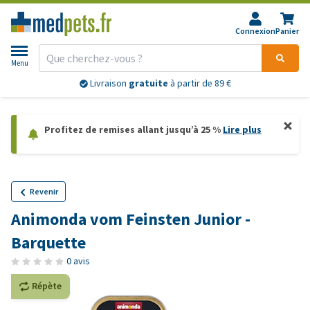
Connexion
Panier
Menu
Livraison
gratuite
à partir de 89 €
Profitez de remises allant jusqu’à 25 %
Lire plus
Revenir
Animonda vom Feinsten Junior -
Barquette
0 avis
Répète