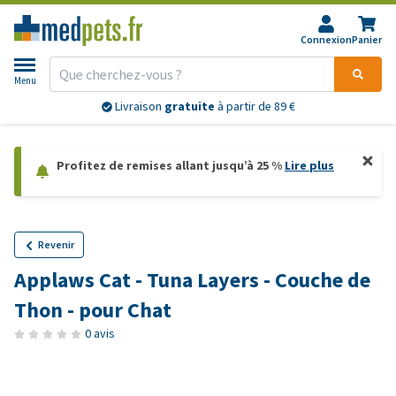
Connexion
Panier
Menu
Livraison
gratuite
à partir de 89 €
Profitez de remises allant jusqu’à 25 %
Lire plus
Revenir
Applaws Cat - Tuna Layers - Couche de
Thon - pour Chat
0 avis