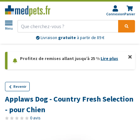
Connexion
Panier
Menu
Livraison
gratuite
à partir de 89 €
Profitez de remises allant jusqu’à 25 %
Lire plus
Revenir
Applaws Dog - Country Fresh Selection
- pour Chien
0 avis