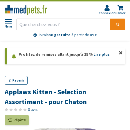
Connexion
Panier
Menu
Livraison
gratuite
à partir de 89 €
Profitez de remises allant jusqu’à 25 %
Lire plus
Revenir
Applaws Kitten - Selection
Assortiment - pour Chaton
0 avis
Répète