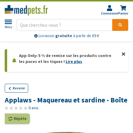
Connexion
Panier
Menu
Livraison
gratuite
à partir de 89 €
App Only: 5 % de remise sur les produits contre
les puces et les tiques !
Lire plus
Revenir
Applaws - Maquereau et sardine - Boîte
0 avis
Répète