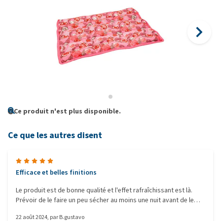
Ce produit n'est plus disponible.
Ce que les autres disent
Efficace et belles finitions
Le produit est de bonne qualité et l'effet rafraîchissant est là.
Prévoir de le faire un peu sécher au moins une nuit avant de le
mettre à disposition car c'est mouillé. Attention produit humide,
22 août 2024
, par
B.gustavo
ne pas le laisser sur du textile ou bois.