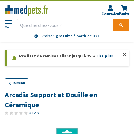
Connexion
Panier
Menu
Livraison
gratuite
à partir de 89 €
Profitez de remises allant jusqu’à 25 %
Lire plus
Revenir
Arcadia Support et Douille en
Céramique
0 avis