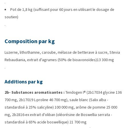
.
Pot de 1,8 kg (suffisant pour 60 jours en utilisant le dosage de
soutien)
.
Composition par kg
Luzerne, lithothamne, caroube, mélasse de betterave à sucre, Stevia
Rebaudiania, extrait d'agrumes (50% de bioavonoïdes)13 300 mg
.
Additions par kg
2b- Substances aromatisantes :
Tendogen I® (2b17034 glycine 136
700 mg, 2b17019 L-proline 46 700 mg), saule blanc (Salix alba -
standardisé à 25% salicyline) 100 000 mg, arôme de pomme 25 000
mg, 2b2816-ex extrait d'oliban (oléorésine de Boswellia serrata -
standardisé à 65% acide boswellique) 21 700 mg