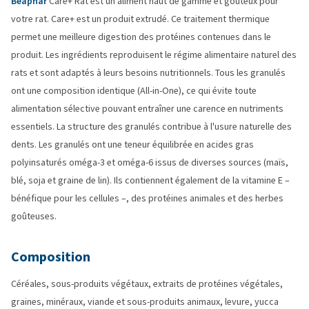
Beaphar
Care+ Rat est un aliment haut de gamme et goûteux pour
votre rat. Care+ est un produit extrudé. Ce traitement thermique
permet une meilleure digestion des protéines contenues dans le
produit. Les ingrédients reproduisent le régime alimentaire naturel des
rats et sont adaptés à leurs besoins nutritionnels. Tous les granulés
ont une composition identique (All-in-One), ce qui évite toute
alimentation sélective pouvant entraîner une carence en nutriments
essentiels. La structure des granulés contribue à l'usure naturelle des
dents. Les granulés ont une teneur équilibrée en acides gras
polyinsaturés oméga-3 et oméga-6 issus de diverses sources (maïs,
blé, soja et graine de lin). Ils contiennent également de la vitamine E –
bénéfique pour les cellules –, des protéines animales et des herbes
goûteuses.
Composition
Céréales, sous-produits végétaux, extraits de protéines végétales,
graines, minéraux, viande et sous-produits animaux, levure, yucca