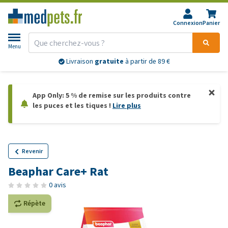
Connexion
Panier
Menu
Livraison
gratuite
à partir de 89 €
App Only: 5 % de remise sur les produits contre
les puces et les tiques !
Lire plus
Revenir
Beaphar Care+ Rat
0 avis
Répète