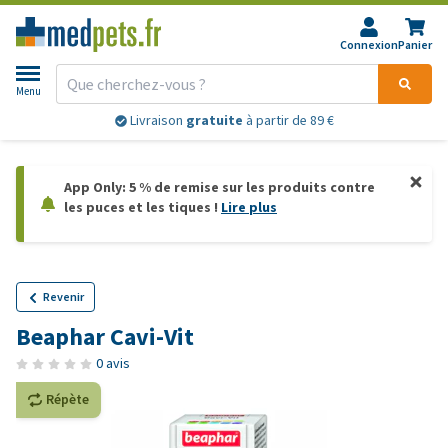
Connexion
Panier
Menu
Livraison
gratuite
à partir de 89 €
App Only: 5 % de remise sur les produits contre
les puces et les tiques !
Lire plus
Revenir
Beaphar Cavi-Vit
0 avis
Répète