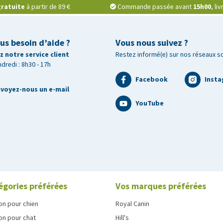
ratuite
à partir de 89 €
Commande passée avant
15h00
, li
us besoin d’aide ?
Vous nous suivez ?
 notre service client
Restez informé(e) sur nos réseaux s
ndredi : 8h30 - 17h
Facebook
Inst
voyez-nous un e-mail
YouTube
égories préférées
Vos marques préférées
on pour chien
Royal Canin
on pour chat
Hill's