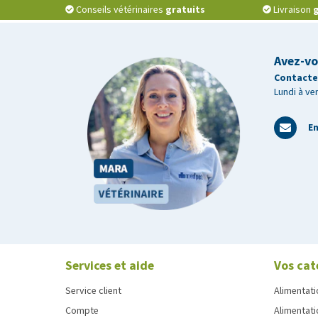
Conseils vétérinaires
gratuits
Livraison
g
Avez-vo
Contactez
Lundi à ve
En
Services et aide
Vos cat
Service client
Alimentati
Compte
Alimentati