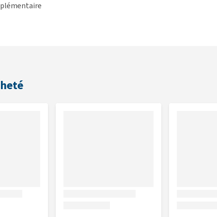
upplémentaire
cheté
asses brutes 9 %, fibres brutes 3,5 %, cendres brutes 3 %.