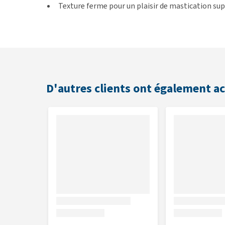
Texture ferme pour un plaisir de mastication s
Convient comme récompense ou friandise
Saveur
Bœuf
D'autres clients ont également a
Contenu
250 grammes
Composition
Bœuf 100 %, irradié
Constituants analytiques
Protéines brutes 83 %, humidité 10,1 %, matières gr