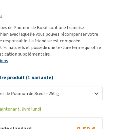
ie
oblèmes articulaires et
is
 mobilité
ubes de Poumon de Bœuf sont une friandise
nior & Démence
chien avec laquelle vous pouvez récompenser votre
ut afficher
e responsable. La friandise est composée
00 % naturels et possède une texture ferme qui offre
astication supplémentaire.
ions
tre produit (1 variante)
es de Poumon de Bœuf - 250 g
ntenant, livré lundi
nde standard