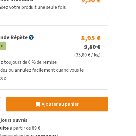
9,50 €
z votre produit une seule fois
8,95 €
nde Répète
9,50 €
te
(35,80 € / kg)
ez toujours de 6 % de remise
dez ou annulez facilement quand vous le
tez
Ajouter au panier
3 jours ouvrés
uite
à partir de 89 €
lexion et retours
sans souci