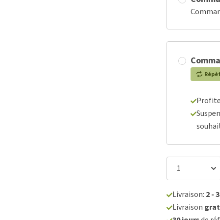
Commande
Comma
Répè
Profit
Suspen
souhai
Livraison:
2 - 
Livraison
grat
30 jours
de réf