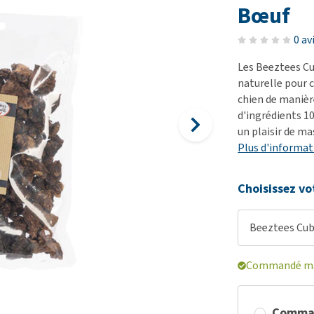
démangeaisons
fo
Dressage
Bœuf
Matériel médical
Problèmes respiratoires,
Pr
Sacs à déjections et
Tout afficher
0 av
mal de gorge et toux
de
distributeurs
Les Beeztees C
Problèmes gastro-
Se
Tout afficher
naturelle pour 
intestinaux
To
chien de manièr
Tout afficher
d'ingrédients 1
un plaisir de m
Plus d'informat
Choisissez vo
Beeztees Cub
Commandé mai
Comma