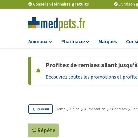
Conseils vétérinaires
gratuits
Livraison
g
Animaux
Pharmacie
Marques
Conse
Alimentation
Pharmacie
Profitez de remises allant jusqu’
Croquettes
Antiparasitaires
Découvrez toutes les promotions et profitez
Alimentation hum
Vermifuges
Alimentation diét
Compléments
alimentaires
Alimentation et
Friandises Chiots
Probiotiques et 
Revenir
Home
Chien
Alimentation
Friandises
San
immunitaire
Friandises
Vitamines et min
Tout afficher
Répète
Matériel médical