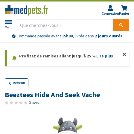
Connexion
Panier
Menu
Retours
sans souci
Profitez de remises allant jusqu’à 25 %
Lire plus
Revenir
Beeztees Hide And Seek Vache
0 avis